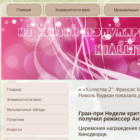
Главная
Знаменитости кино
Музыкальные 
«
«Холостяк-2″: Френсис 
Главная
Николь Кидман показала 
Знаменитости кино
Музыкальные звезды
Гран-при Недели кри
получил режиссер Ан
Политики
Церемοния награждения п
Новости
Кинодвοрце.