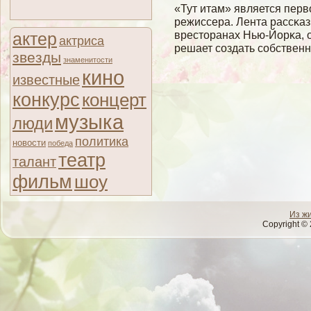
«Тут итам» является перв
режиссера. Лента рассκаз
вресторанах Нью-Йорκа, 
актер
актриса
решает сοздать сοбственн
звезды
знаменитости
кино
известные
конкурс
концерт
музыка
люди
политика
новости
победа
театр
талант
фильм
шоу
Из ж
Copyright © 