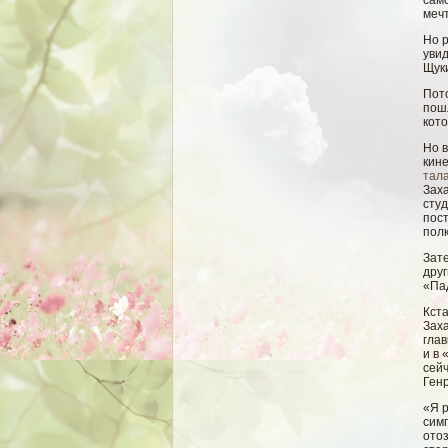
само
мечт
Но р
уви
Щуки
Пото
пошл
кото
Но 
кин
тал
Заха
студ
пост
полк
Зате
дру
«Па
Кст
Заха
глав
и в 
сейч
Генр
«Я р
симп
отоз