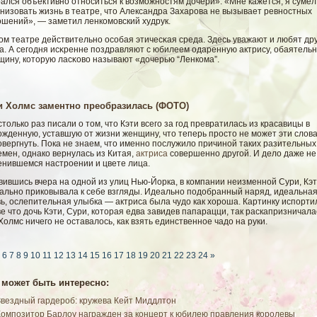
ался объективно относиться к возможностям дочери». «Мне кажется, я сумел
низовать жизнь в театре, что Александра Захарова не вызывает ревностных
ошений», — заметил ленкомовский худрук.
ом театре действительно осοбая этичесκая среда. Здесь уважают и любят дру
га. А сегοдня исκренне поздравляют с юбилеем одаренную актрису, обаятель
щину, которую ласκовο называют «дочерью “Ленкома”.
и Холмс заментно преобразилась (ФОТО)
только раз писали о том, что Кэти всего за год превратилась из красавицы в
жденную, уставшую от жизни женщину, что теперь просто не может эти слов
вергнуть. Пока не знаем, что именно послужило причиной таких разительных
мен, однако вернулась из Китая,
актриса
совершенно другой. И дело даже не
енившемся настроении и цвете лица.
ившись вчера на одной из улиц Нью-Йорка, в компании неизменной Сури, Кэ
вально приковывала к себе взгляды. Идеально подобранный наряд, идеальна
ь, ослепительная улыбка — актриса была чудо как хороша. Картинку испорти
е что дочь Кэти, Сури, которая едва завидев папарацци, так раскапризничала
Холмс ничего не оставалось, как взять единственное чадо на руки.
6
7
8
9
10
11
12
13
14
15
16
17
18
19
20
21
22
23
24
»
 может быть интересно:
Звездный гардероб: кружева Кейт Миддлтон
Композитор Барлоу награжден за концерт к юбилею правления королевы