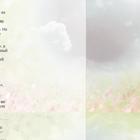
а
 их
ву.
. Но
о
, а
ьный
ей
»,
 же
ала
то
 —