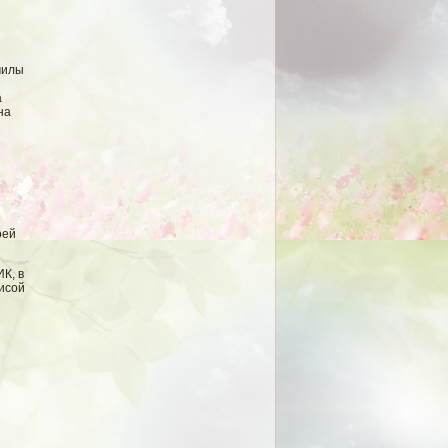
милы
а
на
оей
К, в
рисой