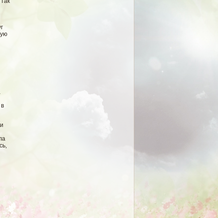
 так
г
ную
а
 в
ти
я
ла
сь,