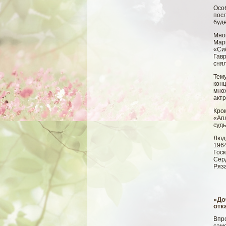
Осо
пос
буд
Мно
Мар
«Си
Гавр
снял
Тем
кон
мно
актр
Кром
«Ап
судь
Людм
1964
Гос
Сер
Ряза
«До
отк
Впро