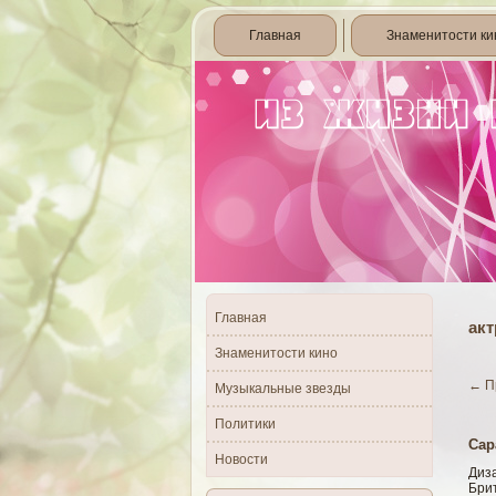
Главная
Знаменитости ки
Главная
акт
Знаменитости кино
←
П
Музыкальные звезды
Политики
Сар
Новости
Диз
Брит