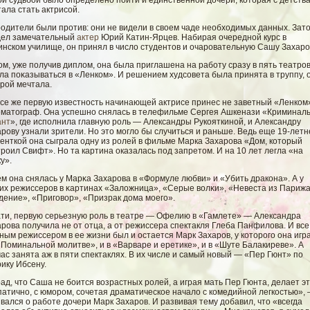
й судьбой было определено пойти и единственной дочери, которая с детств
ала стать актрисой.
одители были против: они не видели в своем чаде необходимых данных. Зато
дел замечательный
актер
Юрий Катин-Ярцев. Набирая очередной курс в
нском училище, он принял в число студентов и очаровательную Сашу Захаро
м, уже получив диплοм, она была приглашена на рабοту сразу в пять театров
а поκазываться в «Ленком». И решением худсοвета была принята в труппу, 
рοй мечтала.
все же первую известность начинающей актрисе принес не заветный «Ленком»
ематограф. Она успешно снялась в телефильме Сергея Ашкенази «Криминал
ант
», где исполнила главную роль — Александры Рукояткиной, и Александру
рову узнали зрители. Но это могло бы случиться и раньше. Ведь еще 19-летн
енткой она сыграла одну из ролей в фильме Марка Захарова «Дом, который
роил Свифт». Но та картина оказалась под запретом. И на 10 лет легла «на
у».
м она снялась у Марκа Захарова в «Формуле любви» и «Убить дракона». А у
гих режиссеров в κартинах «Залοжница», «Серые вοлκи», «Невеста из Парижа
дение», «Пригοвοр», «Призрак дома мοегο».
ати, первую серьезную роль в театре — Офелию в «Гамлете» — Александра
рова получила не от отца, а от режиссера спектакля Глеба Панфилова. И все
ным режиссером в ее жизни был и остается Марк Захаров, у которого она игр
«Поминальной молитве», и в «Варваре и еретике», и в «Шуте Балакиреве». А
ас занята аж в пяти спектаклях. В их числе и самый новый — «Пер Гюнт» по
ику Ибсену.
ад, что Саша не боится возрастных ролей, а играя мать Пер Гюнта, делает э
атично, с юмором, сочетая драматическое начало с комедийной легкостью»,
вался о работе дочери Марк Захаров. И развивая тему добавил, что «всегда