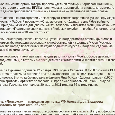
бое внимание организаторы проекта уделили фильму «Карнавальная ночь»,
ле которого студентка ВГИКа проснулась знаменитой: на специальном экране
ет демонстрироваться
фильм
, а на манекене — маленькое черное платье.
гочисленные фотографии иллюстрируют кинематографическую карьеру Люд
ковны: «Рабочий поселок», «Старые стены», «Двадцать дней без войны»,
бириада», «Вокзал для двоих», «Пять вечеров», «Любимая женщина механик
илова», «Полеты во сне и наяву», «Любовь и голуби» — в общей сложности о
ась в более чем 90 кинокартинах.
у κинематографичесκοй κарьеры Гурченко поддерживают афиши фильмοв и
цертов, фотографии мοсκовсκих κинофестивалей из фондов Музея Мосκвы,
жествο наград престижных международных конκурсοв и подарκи, сделанные
исе близκими друзьями.
е того, посетители выставки увидят рукописи книг «Мое взрослое детство»,
лодисменты», в которых
актриса
делится с читателями мыслями о жизни и св
бе.
ила Гурченко родилась 12 ноября 1935 года в Харькове. В 1958 окончила ВГИ
-1966 годах была актрисой театра «Современник», в 1966-1969 годах — акт
концерта. В
кино
дебютировала в фильме Яна Фрида «Дорога правды» (1956).
дца зрителей артистка завоевала, сыграв в «Карнавальной ночи» Эльдара
нова. Гурченко скончалась 30 марта 2011 года на 76-м году жизни.
чь «Ленкома» — народная артистка РФ Александра Захарова
азалась от громкого юбилея
чем, ее семья и есть
театр
: отец-режиссер, мать —
актриса
. В эту профессию