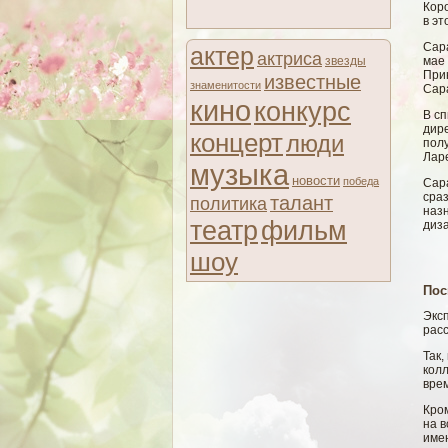
Коро
в эт
Сар
актер
актриса
звезды
мае 
При
известные
знаменитости
Сар
кино
конкурс
В сп
дире
концерт
люди
пол
Ларе
музыка
новости
победа
Сара
сраз
талант
политика
наз
театр
фильм
диза
шоу
Пос
Экс
расс
Так
колл
вре
Кром
на в
име