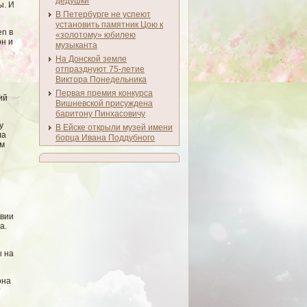
дедушки
ы. И
В Петербурге не успеют
установить памятник Цою к
en в
«золотому» юбилею
он и
музыканта
На Донской земле
отпразднуют 75-летие
Виктора Понедельника
Первая премия конкурса
ий
Вишневской присуждена
баритону Пинхасовичу
у
В Ейске открыли музей имени
ла
борца Ивана Поддубного
ом
квии
а.
ы на
она
т