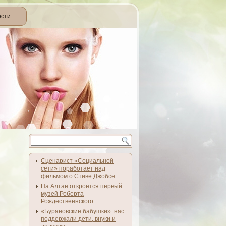
ости
Сценарист «Социальной
сети» поработает над
фильмом о Стиве Джобсе
На Алтае откроется первый
музей Роберта
Рождественнского
«Бурановские бабушки»: нас
поддержали дети, внуки и