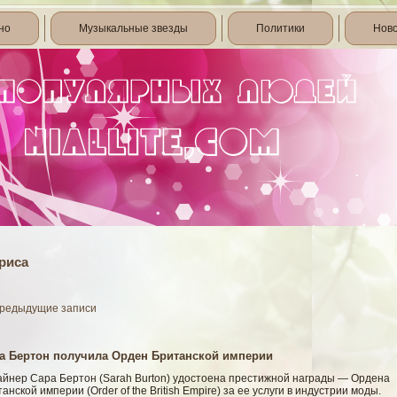
но
Музыкальные звезды
Политики
Нов
риса
редыдущие записи
а Бертон получила Орден Британской империи
айнер Сара Бертон (Sarah Burton) удостоена престижной награды — Ордена
анской империи (Order of the British Empire) за ее услуги в индустрии моды.