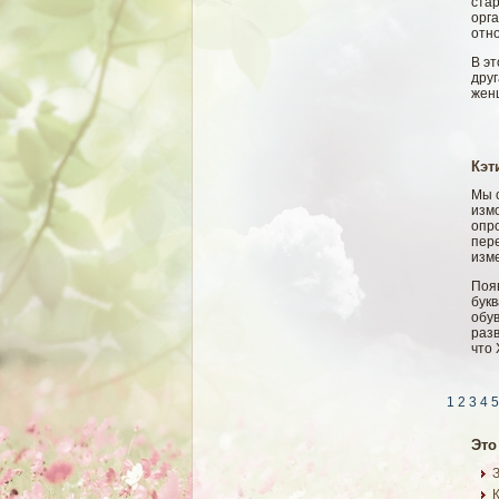
стар
орга
отн
В эт
дру
жен
Кэт
Мы с
измо
опро
пере
изм
Появ
бук
обув
разв
что 
1
2
3
4
5
Это