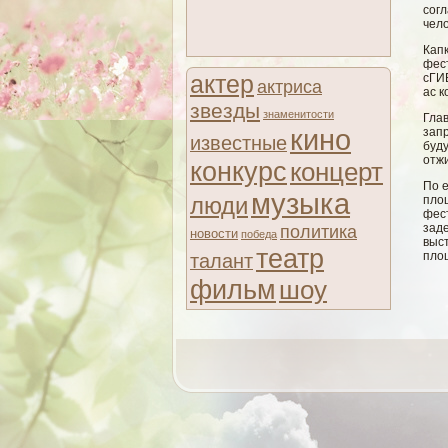
сог
чело
Кап
фес
актер
сГИ
актриса
ас 
звезды
знаменитости
Глав
кино
зап
известные
буду
отж
конкурс
концерт
По е
музыка
люди
площ
фест
политика
зад
новости
победа
выс
театр
пло
талант
фильм
шоу