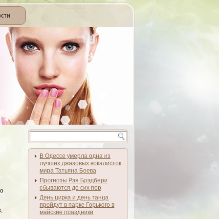
ости
В Одессе умерла одна из
лучших джазовых вокалисток
мира Татьяна Боева
Прогнозы Рэя Брэдбери
сбываются до сих пор
гο
День цирка и день танца
пройдут в парке Горького в
,
майские праздники