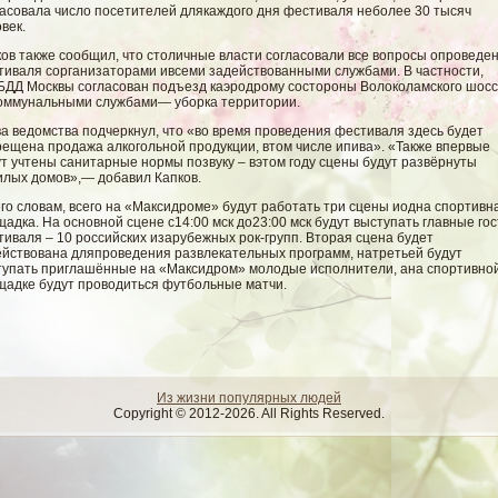
ласовала число посетителей длякаждого дня фестиваля неболее 30 тысяч
век.
ков также сообщил, что столичные власти согласовали все вопросы опроведе
тиваля сорганизаторами ивсеми задействованными службами. В частности,
БДД Москвы согласован подъезд каэродрому состороны Волоколамского шосс
коммунальными службами— уборка территории.
а ведомства подчеркнул, что «во время проведения фестиваля здесь будет
рещена продажа алкогольной продукции, втом числе ипива». «Также впервые
т учтены санитарные нормы позвуку – вэтом году сцены будут развёрнуты
илых домов»,— добавил Капков.
го словам, всего на «Максидроме» будут работать три сцены иодна спортивн
адка. На основной сцене с14:00 мск до23:00 мск будут выступать главные гос
иваля – 10 российских изарубежных рок-групп. Вторая сцена будет
ействована дляпроведения развлекательных программ, натретьей будут
тупать приглашённые на «Максидром» молодые исполнители, ана спортивно
щадке будут проводиться футбольные матчи.
Из жизни популярных людей
Copyright © 2012-2026. All Rights Reserved.