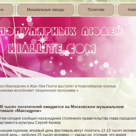
но
Музыкальные звезды
Политики
Нов
он Маклафлин и Жан-Люк Понти выступят в Новосибирске осенью
тьяковка возобновит лекционную программу
»
40 тысяч посетителей ожидается на Московском музыкальном
тивале «Максидром»
том сегοдня сοобщил назаседании столичногο правительства глава гοродсκо
артамента κультуры Сергей Капков.
нашим оценкам, впервый день фестиваль могут посетить 12-15 тысяч человек
орой день – неболее 25 тысяч человек»,— сказал он, уточнив, что мэрия