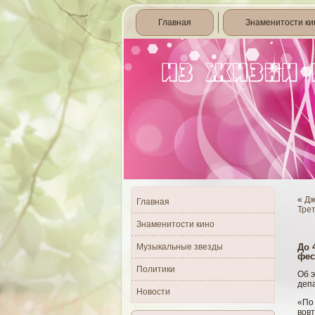
Главная
Знаменитости ки
«
Дж
Главная
Тре
Знаменитости кино
Музыкальные звезды
До 
фес
Политики
Об э
деп
Новости
«По 
вовт