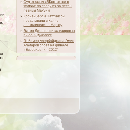
Суд отказал «ВКонтакте» в
жалобе по спору из-за песен
певицы МакSим
нии
Кроненберг и Паттинсон
представили в Канне
е,
апокалипсис по Марксу
Элтон Джон госпитализирован
в Лос-Анджелесе
Любимец Азербайджана Эмин
Агаларов споёт на финале
«Евровидения-2012″
ая
ти
й