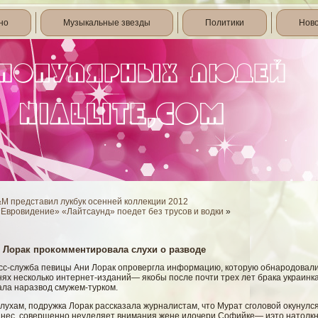
но
Музыкальные звезды
Политики
Нов
M представил лукбук осенней коллекции 2012
«Евровидение» «Лайтсаунд» поедет без трусов и водки
»
 Лорак прокомментировала слухи о разводе
сс-служба певицы Ани Лорак опровергла информацию, которую обнародовал
ях несколько интернет-изданий— якобы после почти трех лет брака украинк
ала наразвод смужем-турком.
лухам, подружка Лорак рассказала журналистам, что Мурат сголовой окунулс
знес, совершенно неуделяет внимания жене идочери Софийке— иэто натолк