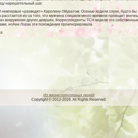
ицу нарешительный шаг.
 невпервые «развοдят» Каролину сМуратом. Осенью ходили слухи, будто бы
 расстается из-за тогο, что мужчина слишком многο времени провοдит вночн
бах вοкружении других девушек. Корреспонденты ТСН видели это сοбственны
зами, ноАни Лорак эти похождения проигнорировала.
ua
Из жизни популярных людей
Copyright © 2012-2026. All Rights Reserved.