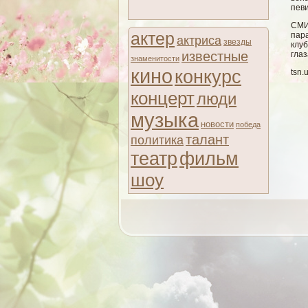
пев
СМИ
актер
пара
актриса
звезды
клу
известные
гла
знаменитости
кино
конкурс
tsn.
концерт
люди
музыка
новости
победа
талант
политика
театр
фильм
шоу