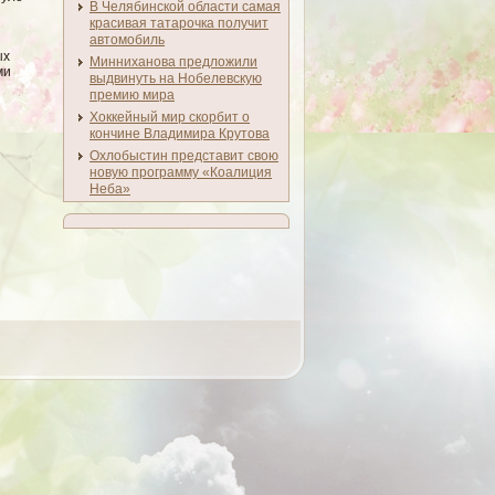
В Челябинской области самая
красивая татарочка получит
автомобиль
ых
Минниханова предложили
ми
выдвинуть на Нобелевскую
премию мира
Хоккейный мир скорбит о
кончине Владимира Крутова
Охлобыстин представит свою
новую программу «Коалиция
Неба»