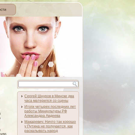
ости
Сергей Шнуров в Минске два
часа матерился со сцены
Итоги четырех последних лет
работы Минкультуры РФ
и
Александра Авдеева
а
Макаревич: Ничто так хорошо
у Путина не получается, как
я
раскалывать народ
нуло