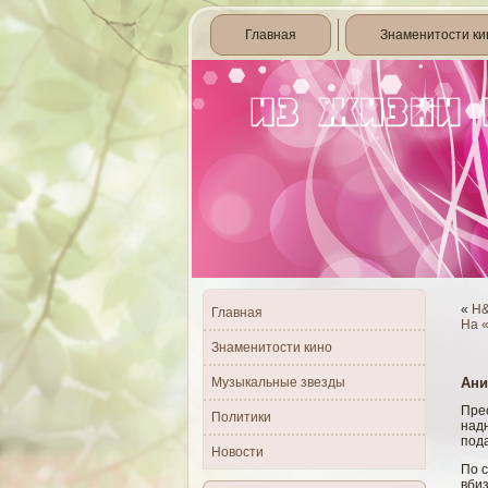
Главная
Знаменитости ки
«
H&
Главная
На 
Знаменитости кино
Музыкальные звезды
Ани
Пре
Политики
надн
под
Новости
По с
вби