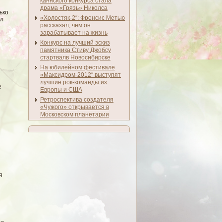
каннского конкурса стала
драма «Грязь» Николса
ько
«Холостяк-2″: Френсис Метью
лл
рассказал, чем он
зарабатывает на жизнь
Конкурс на лучший эскиз
памятника Стиву Джобсу
стартвалв Новосибирске
На юбилейном фестивале
«Максидром-2012″ выступят
лучшие рок-команды из
е
Европы и США
Ретроспектива создателя
«Чужого» открывается в
Московском планетарии
я