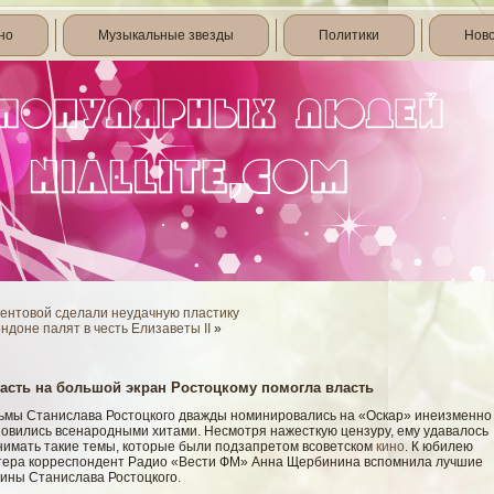
но
Музыкальные звезды
Политики
Нов
ентовой сделали неудачную пластику
ндоне палят в честь Елизаветы II
»
асть на большой экран Ростоцкому помогла власть
ьмы Станислава Ростоцкого дважды номинировались на «Оскар» инеизменно
новились всенародными хитами. Несмотря нажесткую цензуру, ему удавалось
нимать такие темы, которые были подзапретом всоветском
кино
. К юбилею
тера корреспондент Радио «Вести ФМ» Анна Щербинина вспомнила лучшие
тины Станислава Ростоцкого.