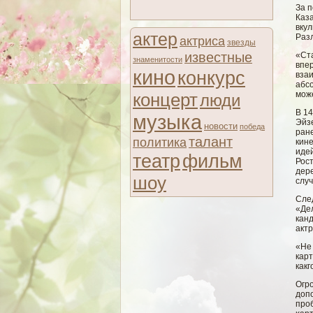
За п
Каз
вку
актер
Разл
актриса
звезды
известные
«Ст
знаменитости
впер
кино
конкурс
вза
абсо
концерт
може
люди
В 14
музыка
Эйз
новости
победа
ране
талант
политика
кин
идей
театр
фильм
Рос
дер
шоу
слу
Сле
«Де
кан
акт
«Не 
карт
какг
Огр
допо
проб