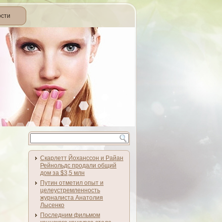
ости
Скарлетт Йоханссон и Райан
Рейнольдс продали общий
дом за $3,5 млн
Путин отметил опыт и
целеустремленность
журналиста Анатолия
Лысенко
Последним фильмом