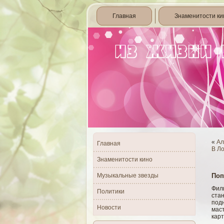
Главная
Знаменитости ки
«
Ал
Главная
В Ло
Знаменитости кино
Музыкальные звезды
Поп
Фил
Политики
ста
под
Новости
мас
кар