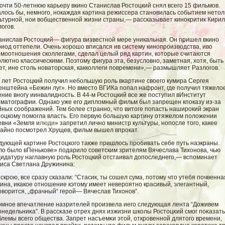
очти 50-летнюю карьеру вкино Станислав Ростоцкий снял всего 15 фильмов.
алось бы, немного, нокаждая картина режиссера становилась событием нетол
льтурной, нои вобщественной жизни страны,— рассказывает кинокритик Кири
огов.
анислав Ростоцкий— фигура визвестной мере уникальная. Он пришел вкино
иод оттепели. Очень хорошо вписался ив систему кинопроизводства, иво
имоотношения сколлегами, сделал целый ряд картин, которые считаются
лютно классическими. Поэтому фигура эта, безусловно, заметная, хотя, быть
т, ине столь новаторская, какколлеги повремени»,— размышляет Разлогов.
 лет Ростоцкий получил небольшую роль вкартине своего кумира Сергея
енштейна «Бежин луг». Но вместо ВГИКа попал нафронт, где получил тяжело
ние вногу иинвалидность. В 44-м Ростоцкий все же поступил вИнститут
ематографии. Однако уже его дипломный фильм был запрещен кпоказу из-за
ных соображений. Тем более странно, что витоге попасть наширокий экран
тоцкому помогла власть. Его первую большую картину отяжелом положении
евни «Земля и
люди
» запретил лично министр культуры, нопосле того, какее
чайно посмотрел Хрущев, фильм вышел впрокат.
дующей картине Ростоцкого также пришлось пробивать себе путь наэкраны.
ло было вПенькове» подарило советским зрителям Вячеслава Тихонова, чью
дидатуру наглавную роль Ростоцкий отстаивал допоследнего,— вспоминает
риса Светлана Дружинина:
скрою, все сразу сказали: “Стасик, ты сошел сума, потому что утебя почвенна
ина, икакое отношение кэтому имеет невероятно красивый, элегантный,
оворится, „фрачный“ герой— Вячеслав Тихонов”.
омное впечатление назрителей произвела иегο следующая лента “Доживем
недельниκа”. В рассκазе отрех днях изжизни школы Ростоцκий смοг поκазать
лемы всегο общества. Запрет насъемκи этοй, откровеннοй длятогο времени,