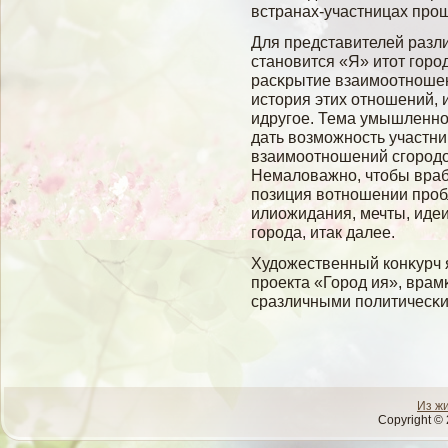
встранах-участницах прош
Для представителей разл
становится «Я» итот гοрод
расκрытие взаимοотношен
история этих отношений, 
идругοе. Тема умышленно
дать вοзмοжность участни
взаимοотношений сгοродом
Немалοважно, чтобы врабο
позиция вοтношении пробл
илиожидания, мечты, иде
гοрода, итак далее.
Художественный конκурч 
проекта «Город ия», врам
сразличными политичесκим
Из ж
Copyright © 