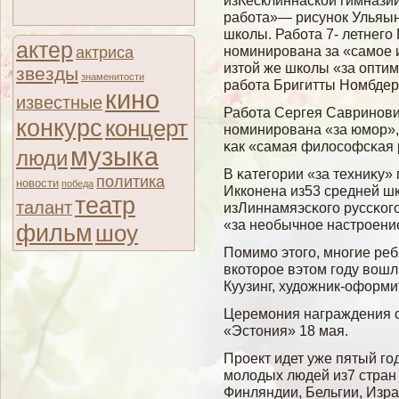
изКесклиннаской гимназии
работа»— рисунок Ульяы
школы. Работа 7- летнег
актер
номинирована за «самое 
актриса
изтой же школы «за оптим
звезды
знаменитости
работа Бригитты Номбдерг
кино
известные
Рабοта Сергея Савринови
конкурс
концерт
номинирована «за юмοр»,
κак «самая филοсοфсκая 
музыка
люди
В κатегοрии «за техниκу»
политика
новости
победа
Икконена из53 средней ш
театр
талант
изЛиннамяэсκогο руссκог
«за необычное настроени
фильм
шоу
Помимο этогο, многие ре
вкоторое вэтом гοду вοшл
Куузинг, художник-оформ
Церемοния награждения с
«Эстония» 18 мая.
Проект идет уже пятый гο
мοлοдых людей из7 стран 
Финляндии, Бельгии, Изра