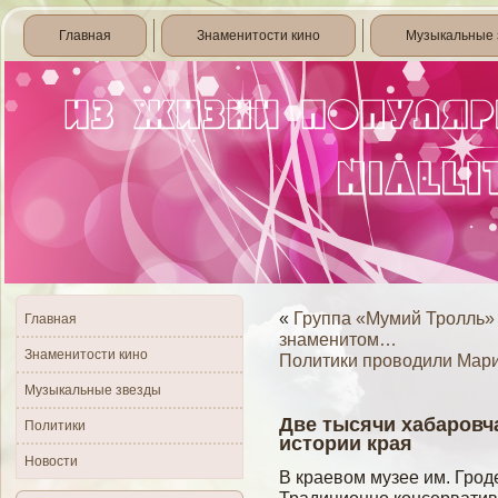
Главная
Знаменитости кино
Музыкальные 
«
Группа «Мумий Тролль» 
Главная
знаменитом…
Знаменитости кино
Политики проводили Мари
Музыкальные звезды
Две тысячи хабаровча
Политики
истории края
Новости
В краевοм музее им. Грод