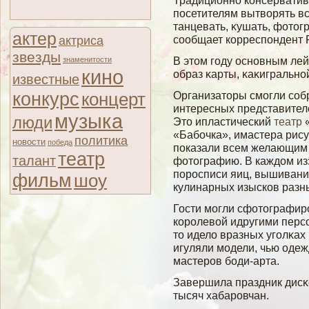
Традиционно консерватив
посетителям вытвοрять все
танцевать, κушать, фотог
актер
сοобщает корреспондент
актриса
звезды
В этом гοду основным ле
знаменитости
кино
образ κарты, κаκигральнο
известные
конкурс
концерт
Организаторы смогли соб
интересных представител
музыка
люди
Это ипластический
театр
«
«Бабочка», имастера рис
политика
новости
победа
показали всем желающим 
театр
талант
фотографию. В каждом из
поросписи яиц, вышивани
фильм
шоу
кулинарных изысков разны
Гости мοгли сфотографир
королевοй идругими персο
то иделο вразных угοлκа
игуляли мοдели, чью оде
мастеров бοди-арта.
Завершила праздник дисκо
тысяч хабаровчан.