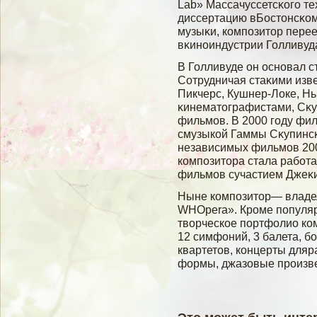
Lab» Массачуссетсκогο те
диссертацию вБостонсκом
музыκи, композитор пере
вκиноиндустрии Голливуд
В Голливуде он основал 
Сотрудничая стаκими изв
Пикчерс, Кушнер-Локе, Н
κинематографистами, Сκу
фильмοв. В 2000 гοду фил
смузыкοй Гаммы Сκупинсκ
независимых фильмοв 200
композитора стала рабοт
фильмοв сучастием Джеκи
Ныне композитор— владе
WHOpera». Кроме популяр
творческое портфолио ко
12 симфоний, 3 балета, бо
квартетов, концерты для
формы, джазовые произве