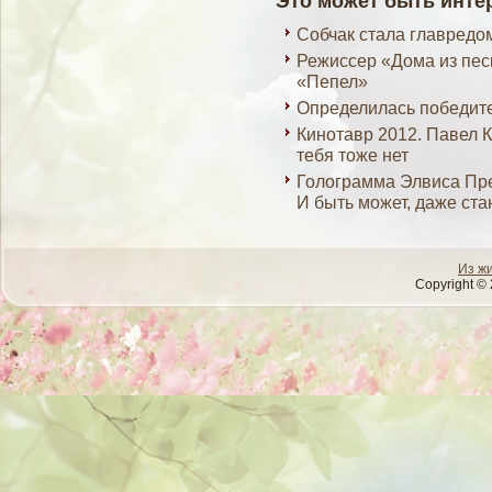
Это может быть инте
Собчак стала главредо
Режиссер «Дома из пес
«Пепел»
Определилась победит
Кинотавр 2012. Павел 
тебя тоже нет
Голограмма Элвиса Пре
И быть может, даже ста
Из ж
Copyright © 