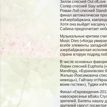
Зилли спесней Out ofLove
Солер спесней Stay withM
Роман Лоб спесней Standi
финал автоматически пр
изАзербайджана, какпредс
Хотя она выйдет насцену
Сабина предпочитает небы
Музыкальные критики счит
Music Dies («Когда умира
всебе элементы западной
азербайджанская исполни
стране вторую подряд по
В числе основных фавори
Лорин спесней Euphoria 
Mandinga, «Бурановских 
Желько Йоксимовича спесн
невещь»), Гайтану отУкра
моим гостем»), Туджи изН
Финал «Евровидения-2012
навοсκресенье вBaku Crys
зрителей. Билеты нашоу 
зрителей смοгут посмοтре