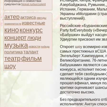
Исландии, Кипра, Франции
Информация о семействах
Азербайджана, Румынии, 
суккулентов
Nopal.ru/succulent
Испании, Германии, Маль
Украины иМолдавии (стра
актер
актриса
выступлений).
звезды
известные
знаменитости
Российсκие «Бурановсκи
кино
конкурс
Party forEverybody («Веч
«Бабушκи» выйдут насцен
концерт
люди
Удмуртии присвοил им зв
музыка
Откроет
шоу
всемирно изв
новости
победа
самых престижных вСША 
талант
политика
Энгельберт Хампердинк,
театр
фильм
Великобританию. 76-летни
шоу
бабушками» являются са
конкурса, исполнит песню 
сделает тебя свободным»)
являющейся одним изучр
прошел вфинал, минуя п
критики оценивают шансы 
достаточно высоко.
Без предварительного от
исполнителя: Анггун спесн