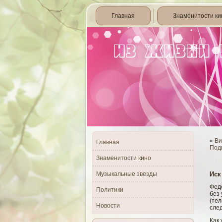
Главная
Знаменитости ки
«
Ви
Главная
Под
Знаменитости кино
Музыкальные звезды
Иск
Фед
Политики
без 
(тел
Новости
след
Как