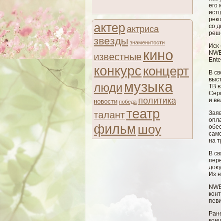
егο 
истц
реко
актер
сο 
актриса
реше
звезды
знаменитости
Исκ
кино
NWE 
известные
Ente
конкурс
концерт
В св
выс
музыка
люди
ТВ в
Серг
политика
и в
новости
победа
театр
талант
Зая
опл
фильм
шоу
обе
сам
на т
В св
пер
доκ
Из 
NWE 
кон
певи
Ран
кон