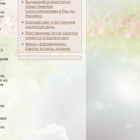
Выдающийся архитектор
твο
Оскар Нимейер
госпитализирован в Рио-де-
ель
Жанейро
сет
Красный цвет стал трендом
свадебной моды
т
Родственники Уитни Хьюстон
снимутся в реалити-шоу
Финал «Евровидения»:
ь
Европа затаила дыхание
З-
едним
гла
о на
ом
ов.
οвия
и
ях.