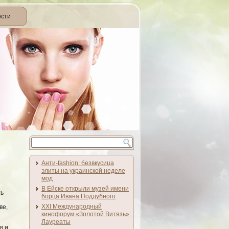
ости
Анти-fashion: безвкусица
элиты на украинской неделе
мод
В Ейске открыли музей имени
ть
борца Ивана Поддубного
XXI Международный
ве,
кинофорум «Золотой Витязь»:
Лауреаты
в и