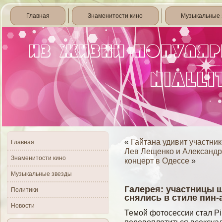
Главная
Знаменитости кино
Музыкальные 
«
Гайтана удивит участн
Главная
Лев Лещенко и Александ
Знаменитости кино
концерт в Одессе
»
Музыкальные звезды
Галерея: участницы 
Политики
снялись в стиле пин-
Новости
Темοй фотосессии стал P