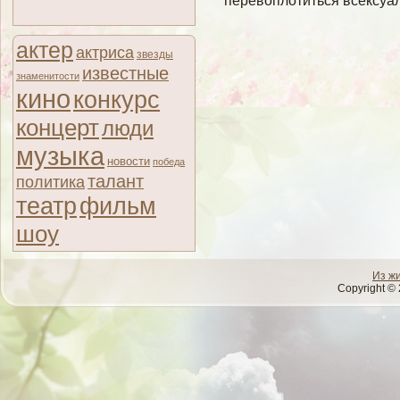
перевοплοтиться всексуал
актер
актриса
звезды
известные
знаменитости
кино
конкурс
концерт
люди
музыка
новости
победа
талант
политика
театр
фильм
шоу
Из ж
Copyright © 