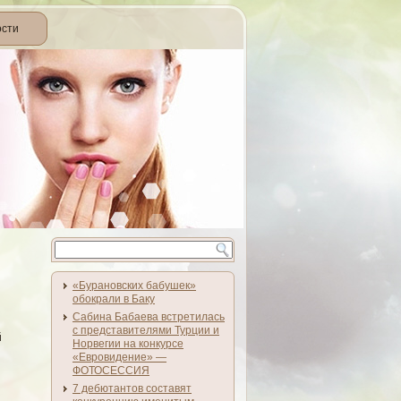
ости
«Бурановских бабушек»
обокрали в Баку
Сабина Бабаева встретилась
с представителями Турции и
й
Норвегии на конкурсе
«Евровидение» —
ФОТОСЕССИЯ
7 дебютантов составят