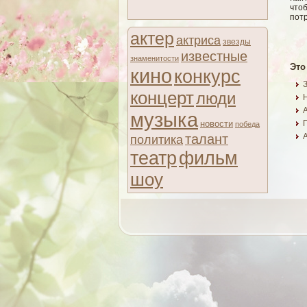
что
пот
актер
актриса
звезды
известные
знаменитости
Это
кино
конкурс
концерт
люди
музыка
новости
победа
талант
политика
театр
фильм
шоу