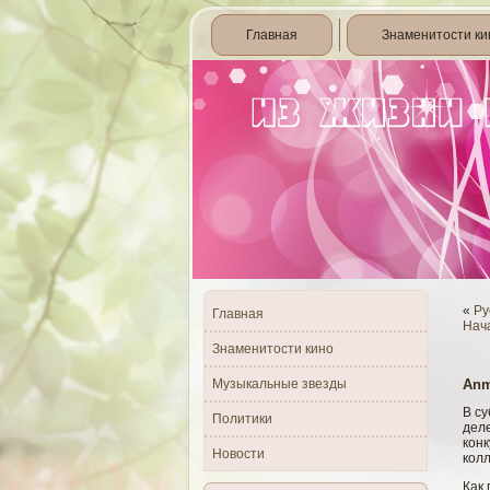
Главная
Знаменитости ки
«
Ру
Главная
Нач
Знаменитости кино
Музыкальные звезды
Anm
В с
Политики
деле
конк
Новости
колл
Как 