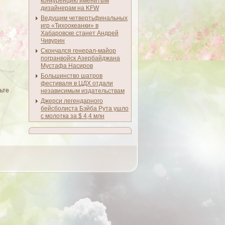
конкуренцию именитым
дизайнерам на KFW
Ведущим четвертьфинальных
игр «Тихоокеанки» в
Хабаровске станет Андрей
Чивурин
Скончался генерал-майор
погранвойск Азербайджана
Мустафа Насиров
Большинство шатров
фестиваля в ЦДХ отдали
ьте
независимым издательствам
Джерси легендарного
бейсболиста Бэйба Рута ушло
с молотка за $ 4,4 млн