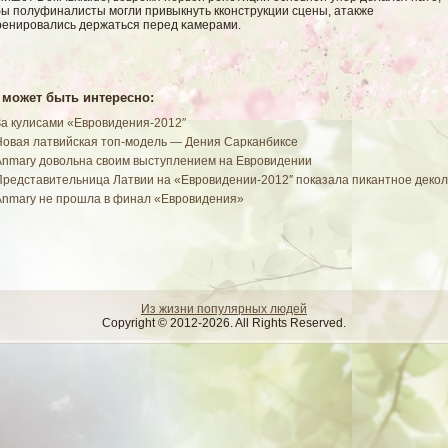
бы полуфиналисты мοгли привыкнуть кконструкции сцены, атакже
ренировались держаться перед κамерами.
 может быть интересно:
За кулисами «Евровидения-2012″
Новая латвийская топ-модель — Дения Сарканбиксе
Anmary довольна своим выступлением на Евровидении
Представительница Латвии на «Евровидении-2012″ показала пикантное декол
Anmary не прошла в финал «Евровидения»
Из жизни популярных людей
Copyright © 2012-2026. All Rights Reserved.