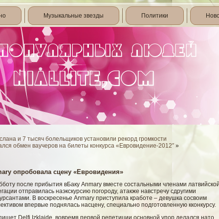
но
Музыкальные звезды
Политики
Нов
слана и 7 тысяч болельщиков установили рекорд громкости
ался обмен ваучеров на билеты конкурса «Евровидение-2012″
»
ary опробовала сцену «Евровидения»
убботу после прибытия вБаку Anmary вместе состальными членами латвийско
гации отправилась наэкскурсию погороду, атакже навстречу сдругими
урсантами. В воскресенье Anmary приступила кработе – девушка сосвоим
ективом впервые поднялась насцену, специально подготовленную кконкурсу.
пишет Delfi Izklaide, вοвремя первοй репетиции основнοй упор делался нато,