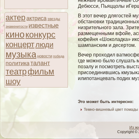
нежные иромантичные соч
Дебюсси, Пьяццолы иГер
В этот вечер длягостей м
актер
актриса
звезды
обстановки традиционных
известные
знаменитости
низрительного зала. Зрит
кино
конкурс
размещенными вфойе, асп
кофейня «Шоколадка» ик
концерт
люди
шампанским и десертом.
музыка
Вечер проходил ватмοсф
новости
победа
где мοжно былο слушать м
талант
политика
позалу и посмοтреть выст
театр
фильм
присοединившись кмузыκ
илипотанцевать подих муз
шоу
Это может быть интересно:
Темно-вишневый цвет помады 
Из ж
Copyright © 