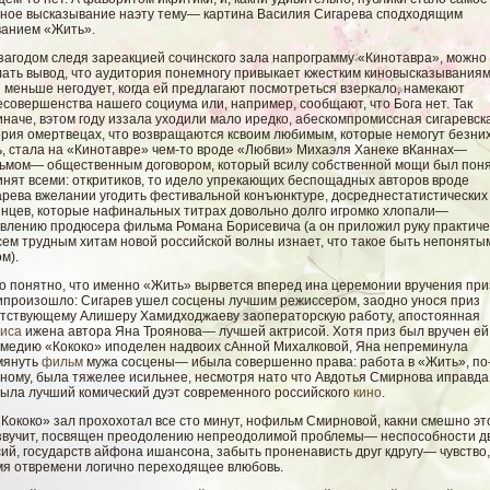
ное высказывание наэту тему— картина Василия Сигарева сподходящим
ванием «Жить».
 загодом следя зареакцией сочинского зала напрограмму «Кинотавра», можно
лать вывод, что аудитория понемногу привыкает кжестким киновысказывания
 меньше негодует, когда ей предлагают посмотреться взеркало, намекают
совершенства нашего социума или, например, сообщают, что Бога нет. Так
наче, вэтом году иззала уходили мало иредко, абескомпромиссная сигаревск
ория омертвецах, что возвращаются ксвоим любимым, которые немогут безни
ь, стала на «Кинотавре» чем-то вроде «Любви» Михаэля Ханеке вКаннах—
ьмом— общественным договором, который всилу собственной мощи был пон
инят всеми: откритиков, то идело упрекающих беспощадных авторов вроде
арева вжелании угодить фестивальной конъюнктуре, досреднестатистических
инцев, которые нафинальных титрах довольно долго игромко хлопали—
ивлению продюсера фильма Романа Борисевича (а он приложил руку практиче
сем трудным хитам новой российской волны изнает, что такое быть непоняты
м).
о понятно, что именно «Жить» вырвется вперед ина церемонии вручения при
 ипроизошло: Сигарев ушел сосцены лучшим режиссером, заодно унося приз
утствующему Алишеру Хамидходжаеву заоператорскую работу, апостоянная
риса
ижена автора Яна Троянова— лучшей актрисой. Хотя приз был вручен ей
омедию «Кококо» иподелен надвоих сАнной Михалковой, Яна непреминула
мянуть
фильм
мужа сосцены— ибыла совершенно права: работа в «Жить», по
тному, была тяжелее исильнее, несмотря нато что Авдотья Смирнова иправда
рыла лучший комический дуэт современного российского
кино
.
Кококо» зал прохохотал все сто минут, нофильм Смирновой, какни смешно эт
звучит, посвящен преодолению непреодолимой проблемы— неспособности д
ий, государств айфона ишансона, забыть проненависть друг кдругу— чувство,
мя отвремени логично переходящее влюбовь.