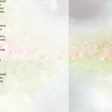
ксея
а
ших
пен
и
,
лега
го
ить,
олее
енко
Я
вший
ко,
му