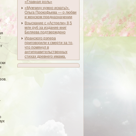
«Главная роль»
«Мужчину нужно искать!».
Ольга Прокофьева — о любви
и женском предназначении
м
Взыскание с «Астрели» 8,5
млн руб за издание книг
Беляева подтверждено
ая
х
Иранского рэпера
приговорили к смерти за то,
ят
что помянул в
антиправительственных
стихах древнего имама.
ски
м
зов.
-
о
вух