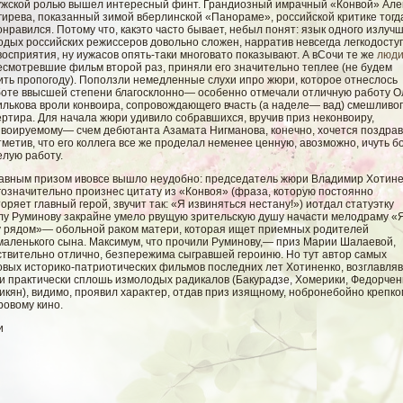
ужской ролью вышел интересный финт. Грандиозный имрачный «Конвой» Але
гирева, показанный зимой вберлинской «Панораме», российской критике тогд
нравился. Потому что, какэто часто бывает, небыл понят: язык одного излуч
одых российских режиссеров довольно сложен, нарратив невсегда легкодосту
осприятия, ну иужасов опять-таки многовато показывают. А вСочи те же
люд
есмотревшие фильм второй раз, приняли его значительно теплее (не будем
ить пропогоду). Поползли немедленные слухи ипро жюри, которое отнеслось
боте ввысшей степени благосклонно— особенно отмечали отличную работу О
илькова вроли конвоира, сопровождающего вчасть (а наделе— вад) смешливо
ртира. Для начала жюри удивило собравшихся, вручив приз неконвоиру,
нвоируемому— счем дебютанта Азамата Нигманова, конечно, хочется поздрав
метив, что его коллега все же проделал неменее ценную, авозможно, ичуть б
елую работу.
лавным призом ивовсе вышло неудобно: председатель жюри Владимир Хотин
гозначительно произнес цитату из «Конвоя» (фраза, которую постоянно
оряет главный герой, звучит так: «Я извиняться нестану!») иотдал статуэтку
лу Руминову закрайне умело рвущую зрительскую душу начасти мелодраму «
у рядом»— обольной раком матери, которая ищет приемных родителей
маленького сына. Максимум, что прочили Руминову,— приз Марии Шалаевой,
ствительно отлично, безпережима сыгравшей героиню. Но тут автор самых
овых историко-патриотических фильмов последних лет Хотиненко, возглавля
и практически сплошь измолодых радикалов (Бакурадзе, Хомерики, Федорчен
кян), видимо, проявил характер, отдав приз изящному, нобронебойно крепко
ровому кино.
и