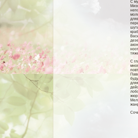
С м
Миз
непо
мол
дляв
пер
шут
кра
Вас
дезе
ако
ноот
тяж
С г
мно
повт
Пав
буд
для
дей
лоб
жюр
Мели
жан
Соч