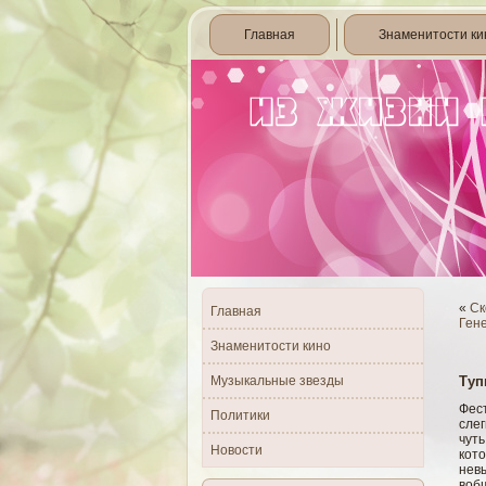
Главная
Знаменитости ки
«
Ск
Главная
Ген
Знаменитости кино
Музыкальные звезды
Туп
Фес
Политики
сле
чут
Новости
кот
нев
вобщ