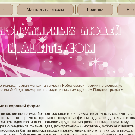
но
Музыкальные звезды
Политики
Нов
ончалась первая женщина-лауреат Нобелевской премии по экономике
ерала Лебедя посмертно наградили высшим орденом Приднестровья
»
ик в хорошей форме
тивальной программе безцентральной идеи никуда, ив этом году она считыва
гкостью— вто время какпросмотр конкурсных фильмов давался довольно тяже
ь ли некаждая картина становилась трудным эмоциональным опытом. Тему,
орая объединила фильмы двадцать третьего «Кинотавра», можно обозначить 
ыносимость бытия ипоиски выхода изэкзистенциального тупика, хотя выхода
ем-то нет. А фаворитом икритики, и, какни удивительно, публики стало самое