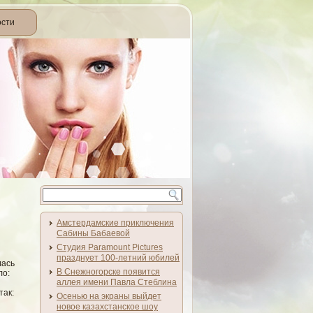
ости
Амстердамские приключения
Сабины Бабаевой
Студия Paramount Pictures
празднует 100-летний юбилей
лась
В Снежногорске появится
ло:
аллея имени Павла Стеблина
так:
Осенью на экраны выйдет
новое казахстанское шоу