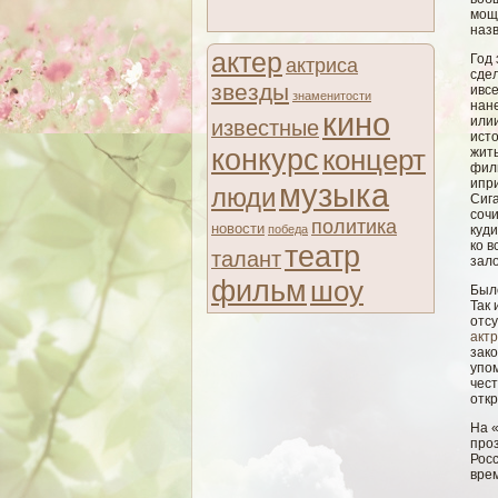
мощ
наз
актер
Год
актриса
сде
звезды
ивсе
знаменитости
нане
кино
илии
известные
ист
конкурс
концерт
жит
фил
ипр
музыка
люди
Сиг
соч
политика
новости
победа
куд
ко в
театр
талант
зало
фильм
шоу
Был
Так
отс
акт
зак
упо
чес
отк
На «
про
Росс
вре