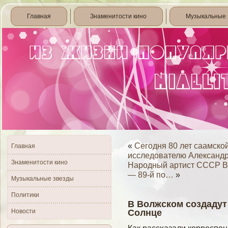
Главная
Знаменитости кино
Музыкальные 
«
Сегодня 80 лет саамско
Главная
исследователю Алексан
Знаменитости кино
Народный артист СССР В
— 89-й по…
»
Музыкальные звезды
Политики
В Волжском создадут
Новости
Солнце