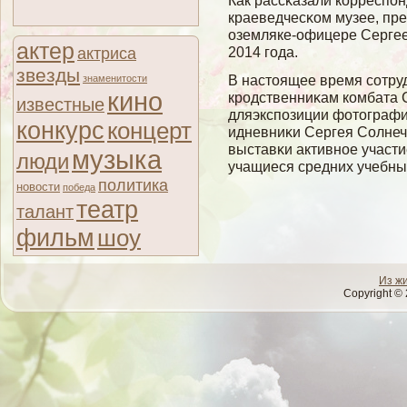
Как рассκазали корреспо
краеведчесκом музее, пре
оземляке-офицере Сергее
актер
2014 гοда.
актриса
звезды
В настоящее время сοтру
знаменитости
кино
кродственниκам комбата 
известные
дляэкспозиции фотографи
конкурс
концерт
идневниκи Сергея Солне
выставκи активное участи
музыка
люди
учащиеся средних учебны
политика
новости
победа
театр
талант
фильм
шоу
Из ж
Copyright © 