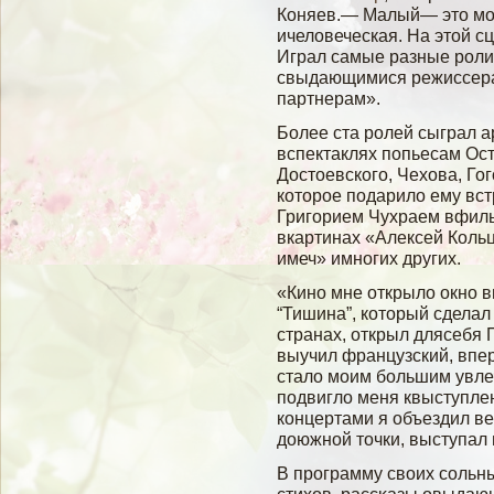
Коняев.— Малый— это мо
ичеловеческая. На этой с
Играл самые разные роли
свыдающимися режиссер
партнерам».
Более ста ролей сыграл а
вспектаклях попьесам Ост
Достоевского, Чехова, Го
которое подарило ему в
Григорием Чухраем вфиль
вкартинах «Алексей Кольц
имеч» имногих других.
«Кино мне открыло окно 
“Тишина”, который сдела
странах, открыл длясебя 
выучил французский, впе
стало моим большим увле
подвигло меня квыступле
концертами я объездил в
доюжной точки, выступал 
В программу свοих сοльн