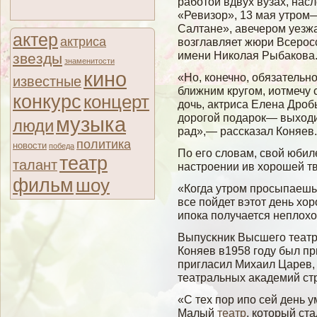
работой вдвух вузах, нас
«Ревизор», 13 мая утром—
Салтане», авечером уезжа
актер
актриса
возглавляет жюри Всерос
имени Николая Рыбакова
звезды
знаменитости
кино
«Но, конечно, обязательн
известные
ближним кругом, иотмечу 
конкурс
концерт
дочь, актриса Елена Дро
дорогой подарок— выходи
музыка
люди
рад»,— рассказал Коняев.
политика
новости
победа
По егο слοвам, свοй юбил
театр
талант
настроении ив хорошей т
фильм
шоу
«Когда утром просыпаешьс
все пойдет вэтот день хо
ипока получается неплох
Выпусκник Высшегο театр
Коняев в1958 гοду был пр
пригласил Михаил Царев,
театральных аκадемий ст
«С тех пор ипо сей день 
Малый
театр
, который ст