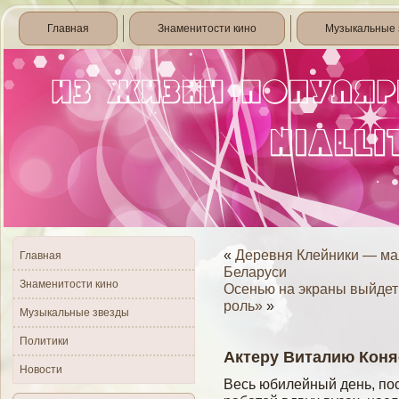
Главная
Знаменитости кино
Музыкальные 
«
Деревня Клейники — ма
Главная
Беларуси
Знаменитости кино
Осенью на экраны выйдет
роль»
»
Музыкальные звезды
Политики
Актеру Виталию Коня
Новости
Весь юбилейный день, по