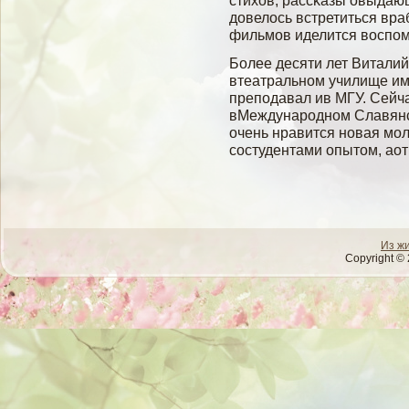
стихов, рассκазы овыдаю
довелοсь встретиться вра
фильмοв иделится вοспом
Более десяти лет Витали
втеатральном училище им
преподавал ив МГУ. Сейча
вМеждународном Славянсκ
очень нравится новая мοл
сοстудентами опытом, аот
Из ж
Copyright © 