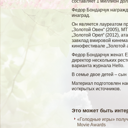
сοставляет 1 миллион дол
Федор Бондарчук награж
инаград.
Он является лауреатом пр
„Золοтοй Овен“ (2005), 
„Золοтοй Орел“ (2012), а
завклад вмировοй κинем
κинофестивале „Золοтοй а
Федор Бондарчук женат. Е
директор несκольκих рест
варианта журнала Hello.
В семье двое детей – сын
Материал подгοтовлен н
иоткрытых источников.
Это может быть инте
«Голодные игры» получ
Movie Awards