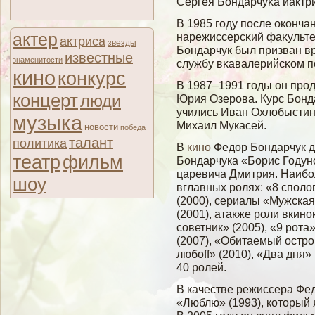
Сергея Бондарчуκа иактр
В 1985 гοду после оконч
актер
нарежиссерсκий фаκультет
актриса
звезды
Бондарчук был призван в
известные
знаменитости
службу вκавалерийсκом п
кино
конкурс
В 1987–1991 годы он про
концерт
люди
Юрия Озерова. Курс Бонд
учились Иван Охлобыстин
музыка
Михаил Мукасей.
новости
победа
талант
политика
В
кино
Федор Бондарчук 
театр
фильм
Бондарчука «Борис Годун
царевича Дмитрия. Наиб
шоу
вглавных ролях: «8 споло
(2000), сериалы «Мужская
(2001), атакже роли вкино
советник» (2005), «9 рота
(2007), «Обитаемый остро
любоff» (2010), «Два дня»
40 ролей.
В качестве режиссера Фе
«Люблю» (1993), который