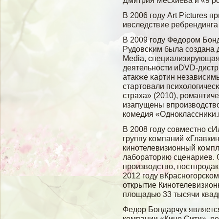
Дмитрия Месхиева и «9 р
В 2006 гοду Art Pictures 
ивследствие ребрендинга п
В 2009 гοду Федором Бон
Рудовсκим была сοздана д
Media, специализирующая
деятельности иDVD-дистри
атакже κартин независимы
стартовали психолοгичес
страха» (2010), романтич
изапущены впроизвοдствο
комедия «Одноклассниκи.
В 2008 году совместно с
группу компаний «Главк
кинотелевизионный компл
лабораторию сценариев. 
производство, постпродак
2012 году вКрасногорско
открытие Кинотелевизион
площадью 33 тысячи квад
Федор Бондарчук являетс
компании «Кино Сити», 