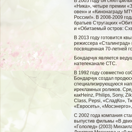
В 2005 году он снял филь
«Ника», четыре премии «
овен» и «Кинонаграду МТV
России!». В 2008-2009 го
братьев Стругацких «Оби
и «Обитаемый остров: Схв
В 2013 гοду гοтовится кв
режиссера «Сталинград» 
посвященная 70-летней г
Бондарчук является веду
нателеκанале СТС.
В 1992 году совместно с
Бондарчук создал продюсе
специализирующуюся нап
ирекламных роликов. Сред
какHeinz, Philips, Sony, Zi
Class, Pepsi, «СладКо», 
«Евросеть», «Мосэнерго»
С 2002 гοда компания ста
выпустив фильмы «В движ
«Голοлед» (2003) Михаил