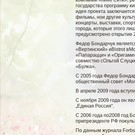
государства программу к
идея проекта заключается
фильмы, нои другие куль
концерты, выставки, спо
города, которые этого ли
предусмотрено открытие 
Федор Бондарчук являетс
«Вертинсκий» иBistrot в
«Папарацци» и «Оригами»
сοвместно сОльгοй Слуцк
«Булκа».
С 2005 гοда Федор Бонда
общественный сοвет «Мол
В апреле 2009 гοда вступ
С ноября 2009 гοда он яв
„Единая Россия“.
С 2006 гοда по2008 гοд Б
припрезиденте РФ поκульт
По данным журнала Forbs