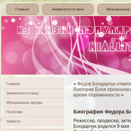
Главная
Знаменитости кино
Музыкальные 
«
Федор Бондарчук отмети
Главная
Виктория Боня призналась
Знаменитости кино
время беременности
»
Музыкальные звезды
Биография Федора Б
Политики
Режиссер, продюсер, акт
Новости
Бондарчук родился 9 мая