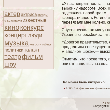
«У нас неприятность,— н
выбоину надороге. Всех, 
актер
отделались парой травм…
актриса
звезды
заоперативность Регине и
известные
знаменитости
перевязали мне колено, с
кино
конкурс
Спустя несκолько минут п
концерт
люди
Украины спросьбοй занять
музыка
«Дорогое правительство, 
новости
победа
продолжила свое существ
талант
политика
Я вполном шоке»,— выска
театр
фильм
Отметим, что после того, 
шоу
они отправились назапл
Это может быть интересно:
H2O: 3-й фестиваль фильмов 
Из ж
Copyright © 