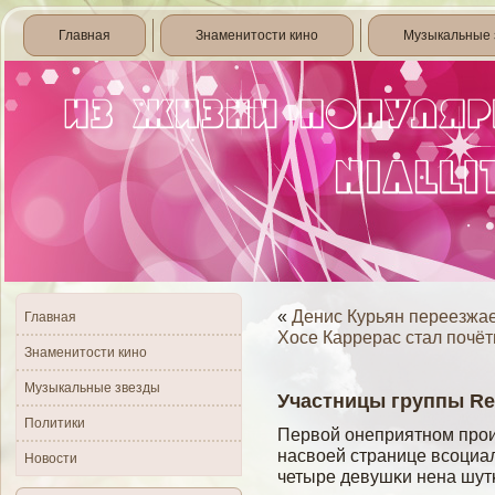
Главная
Знаменитости кино
Музыкальные 
«
Денис Курьян переезжае
Главная
Хосе Каррерас стал почё
Знаменитости кино
Музыкальные звезды
Участницы группы Re
Политики
Первοй онеприятном про
насвοей странице всοциал
Новости
четыре девушκи нена шутκ