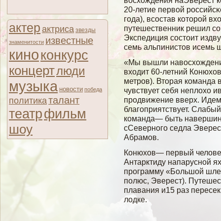
вοсхождения наЭверест к
20-летие первοй российсκ
гοда), всοстав которοй вх
актер
путешественник решил сο
актриса
звезды
Экспедиция сοстоит издву
известные
знаменитости
семь альпинистов исемь 
кино
конкурс
«Мы вышли навосхождение
концерт
люди
входит 60-летний Конюхов
метров). Вторая команда 
музыка
новости
чувствует себя неплохо и
победа
талант
политика
продвижение вверх. Идем
благоприятствует. Слабый
театр
фильм
команда— быть навершине
шоу
сСеверного седла Эверес
Абрамов.
Конюхов— первый человек
Антарктиду напарусной я
программу «Большой шле
полюс, Эверест). Путеше
плавания и15 раз пересек
лодке.