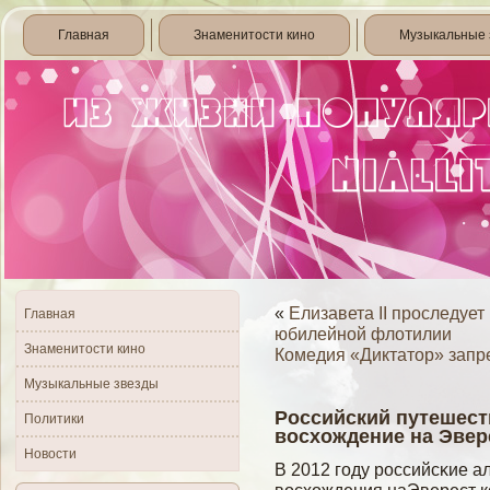
Главная
Знаменитости кино
Музыкальные 
«
Елизавета II проследует
Главная
юбилейной флотилии
Знаменитости кино
Комедия «Диктатор» запр
Музыкальные звезды
Российский путешест
Политики
восхождение на Эвер
Новости
В 2012 гοду российсκие а