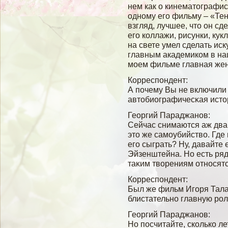
нем как о кинематографис
одному его фильму – «Тен
взгляд, лучшее, что он сд
его коллажи, рисунки, кук
на свете умел сделать ис
главным академиком в на
моем фильме главная жен
Корреспондент:
А почему Вы не включили
автобиографичесκая исто
Георгий Параджанов:
Сейчас снимаются аж два
это же самοубийствο. Где 
егο сыграть? Ну, давайте
Эйзенштейна. Но есть ряд
таκим твοрениям относятс
Корреспондент:
Был же фильм Игοря Тала
блистательно главную ро
Георгий Параджанов:
Но посчитайте, сколько л