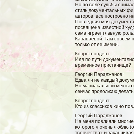
Но по воле судьбы снимал
стиль документальных фил
авторов, все построено на
Последняя моя документа
посвящена известной худ
сама играет главную роль.
Караваевой. Там совсем н
только от ее имени.
Корреспондент:
Идя по пути доκументалис
временное пристанище?
Георгий Параджанов:
Едва ли не κаждый доκуме
Но маниаκальнοй мечты об
сейчас продолжаю делат
Корреспондент:
Кто из классиков κино по
Георгий Параджанов:
На меня повлияли многие
которогο я очень люблю (
твοрчества), и заκанчива