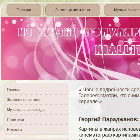
Главная
Знаменитости кино
Музыкальные 
«
Новые подробности аре
Главная
Галерея: смотри, кто сни
Знаменитости кино
сериале
»
Музыкальные звезды
Георгий Параджанов:
Политики
Картины в жанрах исповед
Новости
кинематограф картинами А