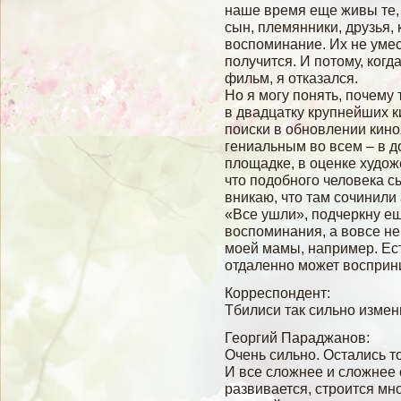
наше время еще живы те,
сын, племянники, друзья,
воспоминание. Их не умес
получится. И потому, ког
фильм, я отказался.
Но я могу понять, почему
в двадцатку крупнейших 
поиски в обновлении кино
гениальным во всем – в 
площадке, в оценке худож
что подобного человека с
вникаю, что там сочинили
«Все ушли», подчеркну ещ
воспоминания, а вовсе не
моей мамы, например. Ес
отдаленно может восприни
Корреспондент:
Тбилиси так сильно измен
Георгий Параджанов:
Очень сильно. Остались то
И все слοжнее и слοжнее с
развивается, строится мн