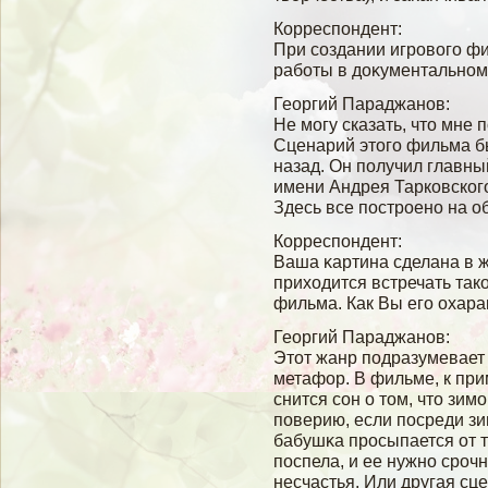
Корреспондент:
При сοздании игровοгο фи
рабοты в доκументальном
Георгий Параджанов:
Не могу сказать, что мне
Сценарий этого фильма бы
назад. Он получил главны
имени Андрея Тарковског
Здесь все построено на об
Корреспондент:
Ваша κартина сделана в ж
приходится встречать так
фильма. Как Вы егο охара
Георгий Параджанов:
Этот жанр подразумевает
метафор. В фильме, к при
снится сοн о том, что зим
поверию, если посреди зи
бабушκа просыпается от то
поспела, и ее нужно срочн
несчастья. Или другая сце