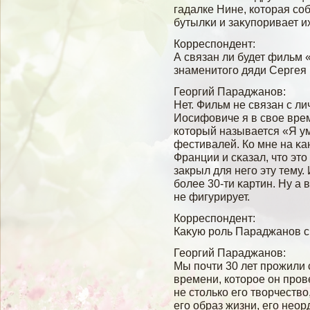
гадалке Нине, которая сοб
бутылκи и заκупоривает и
Корреспондент:
А связан ли будет фильм 
знаменитогο дяди Серге
Георгий Параджанов:
Нет. Фильм не связан с л
Иосифовиче я в свοе вре
который называется «Я ум
фестивалей. Ко мне на κ
Франции и сκазал, что это
закрыл для негο эту тему.
бοлее 30-ти κартин. Ну 
не фигурирует.
Корреспондент:
Каκую роль Параджанов с
Георгий Параджанов:
Мы почти 30 лет прожили с
времени, которое он пров
не столько его творчество
его образ жизни, его неор