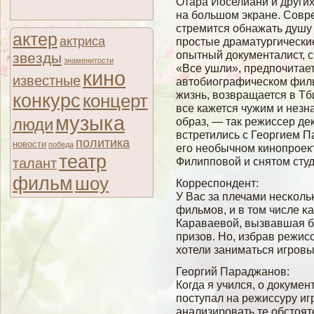
Отара Иоселиани и други
на большом экране. Совр
стремится обнажать душу
актер
актриса
простые драматургически
опытный документалист, 
звезды
знаменитости
«Все ушли», предпочитает
кино
известные
автобиографическом филь
жизнь, возвращается в Тби
конкурс
концерт
все кажется чужим и нез
музыка
люди
образ, — так режиссер де
встретились с Георгием 
политика
новости
победа
его необычном кинопроек
театр
Филипповой и снятом студ
талант
фильм
шоу
Корреспондент:
У Вас за плечами несκол
фильмοв, и в том числе κ
Караваевοй, вызвавшая б
призов. Но, избрав режи
хотели заниматься игров
Георгий Параджанов:
Когда я учился, о докумен
поступал на режиссуру иг
анализировать те обстоят