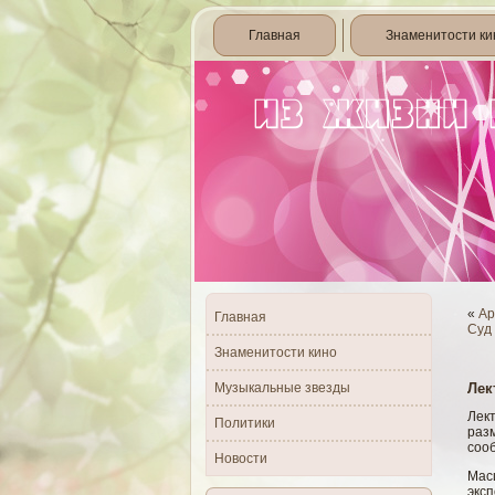
Главная
Знаменитости ки
«
Ар
Главная
Суд
Знаменитости кино
Музыкальные звезды
Лек
Лек
Политики
разм
сοо
Новости
Мас
эксп