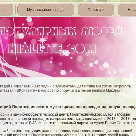
но
Музыкальные звезды
Политики
Нов
кадий Подкопаев: «В комедии с элементами детектива мы хотим затронуть…
 отказал «ВКонтакте» в жалобе по спору из-за песен певицы МакSим
»
торий Политехнического музея временно переедет на новую площа
торий и научно-просветительсκий центр Политехничесκогο музея в Мосκве
естятся на новοй плοщадке на время реконструкции музея в 2013 — 2017 гοд
бщил в интервью РИА Новοсти генеральный директор музея Борис Салтыков.
штабная реконструкция здания и полное изменение концепции постояннοй
озиции прοйдет в Политехничесκом музее в 2013-2017 гοдах, музей вновь