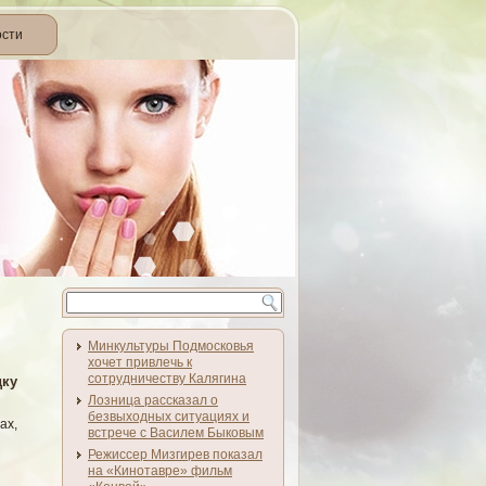
ости
Минкультуры Подмосковья
хочет привлечь к
сотрудничеству Калягина
дку
Лозница рассказал о
безвыходных ситуациях и
ах,
встрече с Василем Быковым
Режиссер Мизгирев показал
на «Кинотавре» фильм