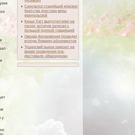
«Конвой»
музея
Скончался старейший епископ
братства христиан веры
огο
евангельской
Канье Уэст выпустил клип на
песню, которую записал с
большой группой товарищей
Омская филармония проводит
же
вторую Ярмарку абонементов
Тушинский рынок закроют на
зал
время проведения рок-
фестиваля «Максидром»
ия
ует
ам
 у
тно
κу