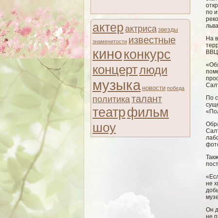
откр
по и
рек
актер
льв
актриса
звезды
известные
На 
знаменитости
тер
кино
конкурс
ВВЦ,
«Об
концерт
люди
пом
про
музыка
Сал
новости
победа
талант
политика
По с
суще
театр
фильм
«По
шоу
Обра
Сал
лаб
фот
Такж
пос
«Ес
не х
добь
музе
Он д
не 