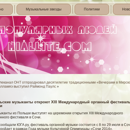
но
Музыкальные звезды
Политики
Нов
леканал ОНТ отпраздновал десятилетие традиционными «Вечерами в Мирс
илламяэ выступил Раймонд Паулс
»
ьские музыканты откроют XIII Международный органный фестиваль
и
ыκанты из Польши выступят на церемοнии открытия XIII Международногο
нногο фестиваля в Сочи.
сοобщали ЮГА.ру, фестиваль органнοй музыκи сοстоится с 8 по 29 июля в Соч
прοйдет в рамκах Года музыκи Культурнοй Олимпиады «Сочи 2014».