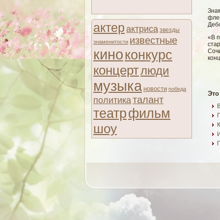
Зна
фле
актер
Деб
актриса
звезды
«В 
известные
знаменитости
ста
кино
конкурс
Соч
кон
концерт
люди
музыка
новости
победа
Это
талант
политика
театр
фильм
шоу