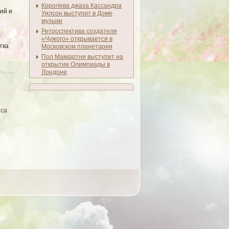
Королева джаза Кассандра
ий и
Уилсон выступит в Доме
ы
музыки
Ретроспектива создателя
«Чужого» открывается в
тка
Московском планетарии
Пол Маккартни выступит на
открытии Олимпиады в
Лондоне
нса