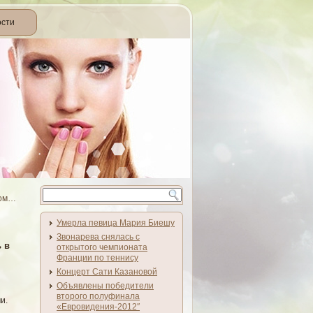
ости
ком…
Умерла певица Мария Биешу
Звонарева снялась с
 в
открытого чемпионата
Франции по теннису
Концерт Сати Казановой
Объявлены победители
второго полуфинала
и.
«Евровидения-2012″