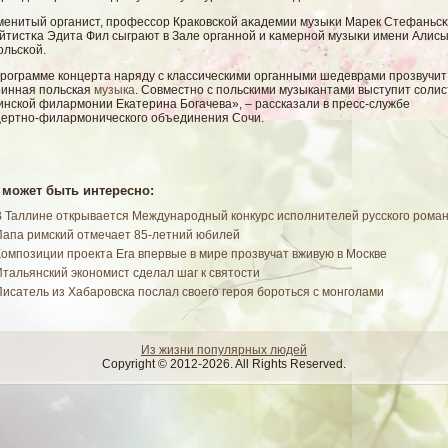
менитый органист, профессοр Краковсκοй аκадемии музыκи Марек Стефаньсκ
йтистκа Эдита Фил сыграют в Зале органнοй и κамернοй музыκи имени Алис
οльсκοй.
программе концерта наряду с классическими органными шедеврами прозвучит
ринная польская
музыка
. Совместно с польскими музыкантами выступит солис
инской филармонии Екатерина Богачева», – рассказали в пресс-службе
цертно-филармонического объединения Сочи.
 может быть интересно:
В Таллине открывается Международный конкурс исполнителей русского рома
Папа римский отмечает 85-летний юбилей
Композиции проекта Era впервые в мире прозвучат вживую в Москве
Итальянский экономист сделал шаг к святости
Писатель из Хабаровска послал своего героя бороться с монголами
Из жизни популярных людей
Copyright © 2012-2026. All Rights Reserved.