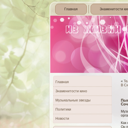
Главная
Знаменитости ки
«
Те
Главная
В С
Знаменитости кино
Музыкальные звезды
Пол
Соч
Политики
Муз
орга
Новости
Как 
Он 