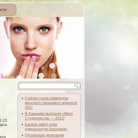
ости
Собчак стала главредом
женского глянцевого журнала
SNC
В Харькове выбрали «Мисс
Студенчество — 2012″
1.15
Басков завел себе
дать
длинноногую блондинку
Грузинская делегация
ета