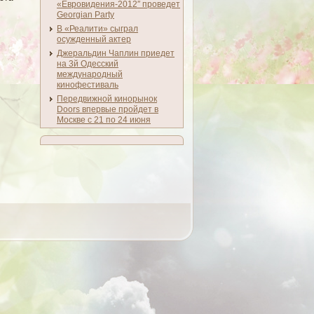
«Евровидения-2012″ проведет
Georgian Party
В «Реалити» сыграл
осужденный актер
Джеральдин Чаплин приедет
на 3й Одесский
международный
кинофестиваль
Передвижной кинорынок
Doors впервые пройдет в
Москве с 21 по 24 июня