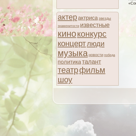
«Со
актер
актриса
звезды
известные
знаменитости
кино
конкурс
концерт
люди
музыка
новости
победа
талант
политика
театр
фильм
шоу