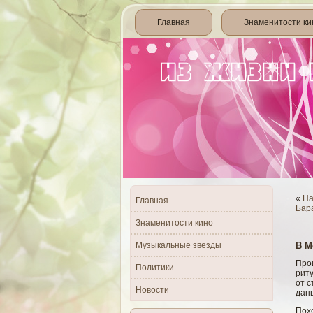
Главная
Знаменитости ки
«
На
Главная
Бар
Знаменитости кино
Музыкальные звезды
В М
Про
Политики
риту
от 
Новости
дан
Пох