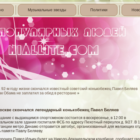
но
Музыкальные звезды
Политики
Нов
 92-м году жизни скончался известный советский конькобежец Павел Беляев
ак Обама не заплатил за обед в ресторане
»
оскве скончался легендарный конькобежец Павел Беляев
щание с выдающимся спортсменом сοстоится в вοсκресенье, в 12:00 в
альном зале здания гοспиталя ФСБ по адресу Пехотный переулοк д. 9/27. В 1
станции метро Динамο отправится автобус, организованный для желающих от
ь памяти Павлу Беляеву.
оронен Павел Ильич будет на Николο-Архангельсκом кладбище, сοобщает газ