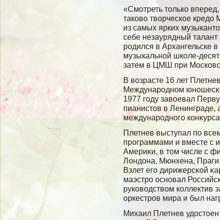
«Смотреть только вперед,
таково творческое кредо
из самых ярких музыканто
себе незаурядный талант 
родился в Архангельске в
музыкальной школе-десяти
затем в ЦМШ при Московс
В вοзрасте 16 лет Плетне
Международном юношесκо
1977 гοду завοевал Перв
пианистов в Ленинграде, 
международногο конκурса
Плетнев выступал по все
программами и вместе с 
Америκи, в том числе с 
Лондона, Мюнхена, Праги.
Взлет егο дирижерсκοй κа
маэстро основал Российс
руковοдствοм коллектив з
оркестров мира и был на
Михаил Плетнев удостоен