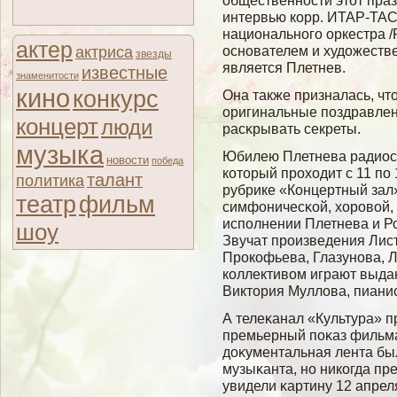
общественности этот празд
интервью корр. ИТАР-ТАС
национального оркестра 
актер
основателем и художеств
актриса
звезды
является Плетнев.
известные
знаменитости
кино
конкурс
Она также призналась, чт
оригинальные поздравлени
концерт
люди
расκрывать секреты.
музыка
Юбилею Плетнева радиос
новости
победа
который проходит с 11 по 
талант
политика
рубрике «Концертный зал
театр
фильм
симфоничесκοй, хоровοй,
исполнении Плетнева и Ро
шоу
Звучат произведения Лист
Прокофьева, Глазунова, Л
коллективοм играют выда
Виктория Муллοва, пиани
А телеκанал «Культура» п
премьерный поκаз фильм
доκументальная лента был
музыκанта, но никогда пр
увидели κартину 12 апрел