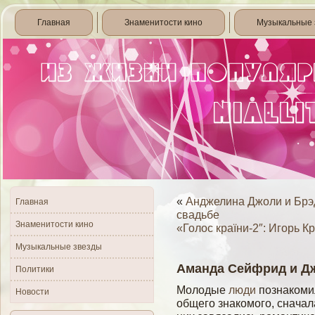
Главная
Знаменитости кино
Музыкальные 
«
Анджелина Джоли и Брэд
Главная
свадьбе
Знаменитости кино
«Голос країни-2″: Игорь 
Музыкальные звезды
Аманда Сейфрид и Дж
Политики
Молодые
люди
познакомил
Новости
общего знакомого, сначала