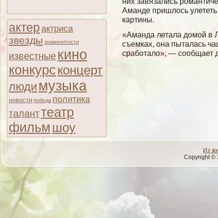
них завязались романтиче
Аманде пришлось улететь
картины.
актер
актриса
«Аманда летала домой в Л
звезды
знаменитости
съемках, она пыталась ча
кино
сработало», — сообщает д
известные
конкурс
концерт
музыка
люди
политика
новости
победа
театр
талант
фильм
шоу
Из ж
Copyright © 