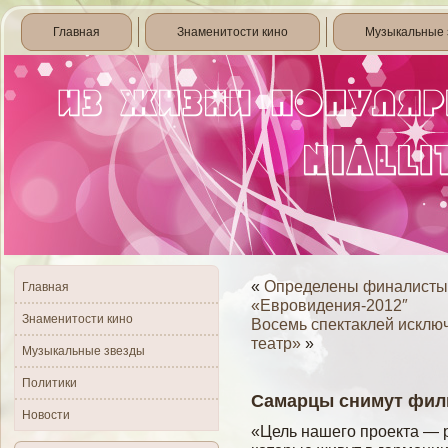
Главная
Знаменитости кино
Музыкальные 
«
Определены финалисты 
Главная
«Евровидения-2012″
Знаменитости кино
Восемь спектаклей исклю
театр»
»
Музыкальные звезды
Политики
Самарцы снимут фил
Новости
«Цель нашего проекта — р