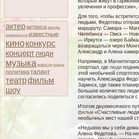
которые живут в гармони
увлечения и профессии»,
Для того, чтобы встретит
людьми, Федотовы отправ
актер
актриса
маршруту: Самара — Маг
звезды
известные
Челябинск — Омск — Нов
знаменитости
— Иркутск — озеро Байка
кино
конкурс
возвращаться через Монго
концерт
Александр и Алена намер
люди
музыка
Например, в Магнитогорс
новости
победа
спортзал, где
люди
подним
талант
политика
этой необычной спортпло
театр
фильм
научить Александра Федот
Заринск, где также плани
шоу
большое количество людей
согласились поделиться с
Итогом двухмесячного пу
фильм
«Счастливые люди»
необычных мест нашей ст
«Недавно мы у себя дома
Алена Федотова. — На не