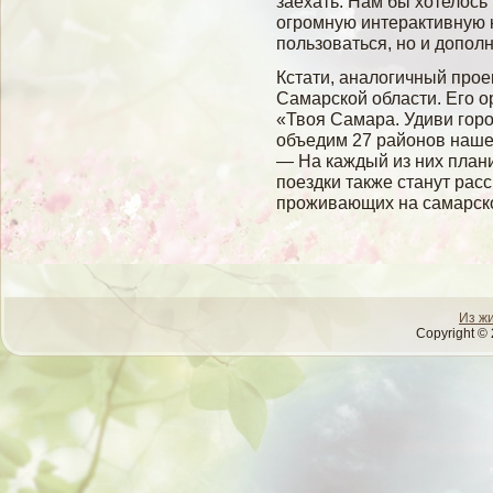
заехать. Нам бы хотелось
огромную интерактивную к
пользоваться, но и допол
Кстати, аналогичный прое
Самарской области. Его о
«Твоя Самара. Удиви горо
объедим 27 районов нашег
— На каждый из них плани
поездки также станут рас
проживающих на самарско
Из ж
Copyright © 