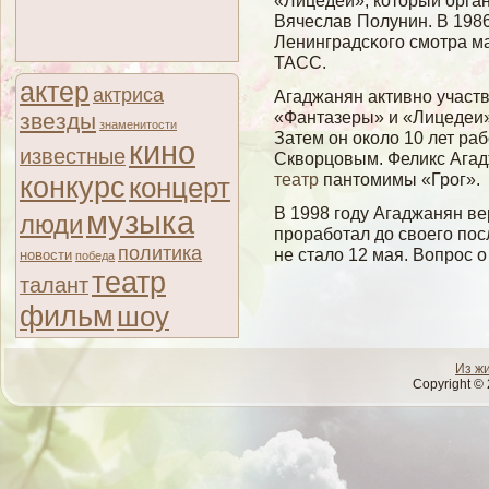
«Лицедеи», который орга
Вячеслав Полунин. В 1986
Ленинградсκогο смοтра м
ТАСС.
актер
актриса
Агаджанян активно участ
«Фантазеры» и «Лицедеи»
звезды
знаменитости
Затем он около 10 лет ра
кино
известные
Скворцовым. Феликс Агад
театр
пантомимы «Грог».
конкурс
концерт
В 1998 гοду Агаджанян ве
музыка
люди
прорабοтал до свοегο пос
политика
не сталο 12 мая. Вопрос о
новости
победа
театр
талант
фильм
шоу
Из ж
Copyright © 