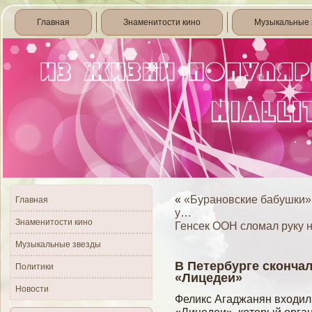
Главная
Знаменитости кино
Музыкальные 
«
«Бурановские бабушки»
Главная
у…
Знаменитости кино
Генсек ООН сломал руку 
Музыкальные звезды
В Петербурге сконча
Политики
«Лицедеи»
Новости
Феликс Агаджанян входил