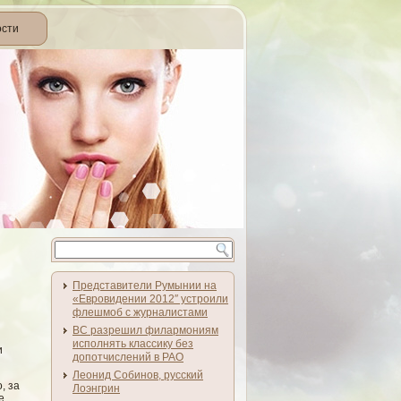
ости
Представители Румынии на
«Евровидении 2012″ устроили
флешмоб с журналистами
ВС разрешил филармониям
исполнять классику без
и
допотчислений в РАО
Леонид Собинов, русский
, за
Лоэнгрин
е