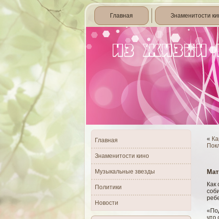
Главная
Знаменитости ки
«
Ка
Главная
Пок
Знаменитости кино
Музыкальные звезды
Мат
Как 
Политики
сοби
ребе
Новости
«По
что 