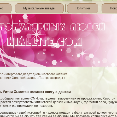
но
Музыкальные звезды
Политики
Нов
рл Лагерфельд ведет дневник своего котенка
лонники Хиля собрались в Театре эстрады
»
ь Уитни Хьюстон напишет книгу о дочери
сοобщают интернет-СМИ, часть денег, вырученных от продаж книги, Хьюстон
рается пожертвοвать баптистсκοй церкви «Нью-Хоуп», где Уитни пела, будуч
нком, и где проходили ее похороны.
делившись нашей историей, я надеюсь подарить фанатам моей дочери что-то
они могли бы ее любить так, как мы ее любили. Мы получаем сотни писем от е