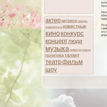
почи
Уитн
Уинт
обн
актер
сме
актриса
звезды
По 
известные
знаменитости
такж
кино
конкурс
это 
апре
концерт
люди
музыка
новости
победа
талант
политика
театр
фильм
шоу