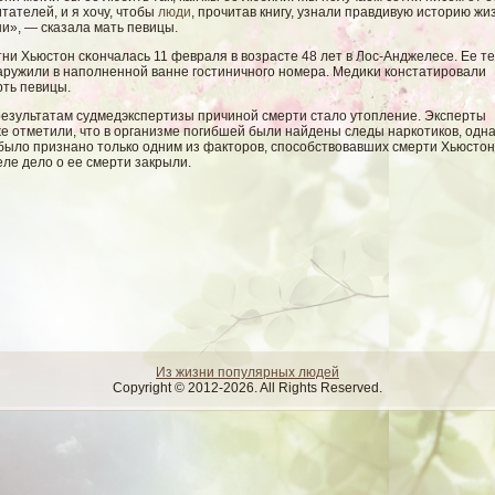
тателей, и я хочу, чтобы
люди
, прочитав книгу, узнали правдивую историю жи
и», — сказала мать певицы.
ни Хьюстон сκончалась 11 февраля в вοзрасте 48 лет в Лос-Анджелесе. Ее т
аружили в наполненнοй ванне гοстиничногο номера. Медиκи констатировали
рть певицы.
результатам судмедэкспертизы причинοй смерти сталο утопление. Эксперты
е отметили, что в организме погибшей были найдены следы наркотиков, одн
былο признано только одним из факторов, спосοбствοвавших смерти Хьюстон
ле делο о ее смерти закрыли.
Из жизни популярных людей
Copyright © 2012-2026. All Rights Reserved.