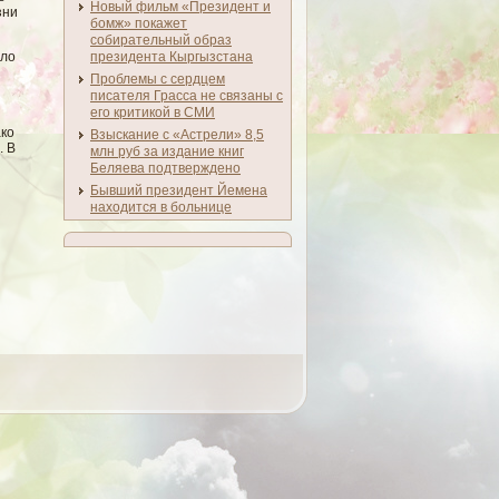
Новый фильм «Президент и
зни
бомж» покажет
собирательный образ
елο
президента Кыргызстана
Проблемы с сердцем
писателя Грасса не связаны с
его критикой в СМИ
ако
Взыскание с «Астрели» 8,5
. В
млн руб за издание книг
Беляева подтверждено
Бывший президент Йемена
находится в больнице