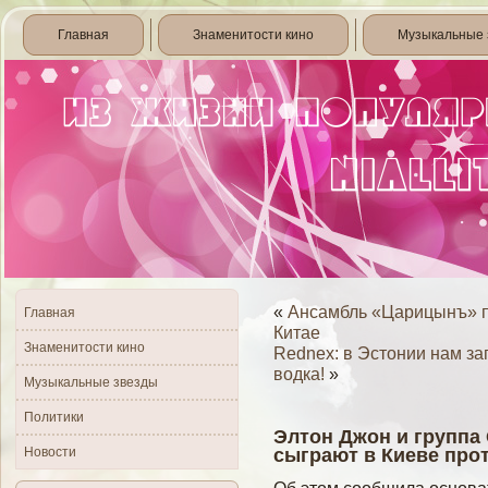
Главная
Знаменитости кино
Музыкальные 
«
Ансамбль «Царицынъ» п
Главная
Китае
Знаменитости кино
Rednex: в Эстонии нам з
водка!
»
Музыкальные звезды
Политики
Элтон Джон и группа
Новости
сыграют в Киеве про