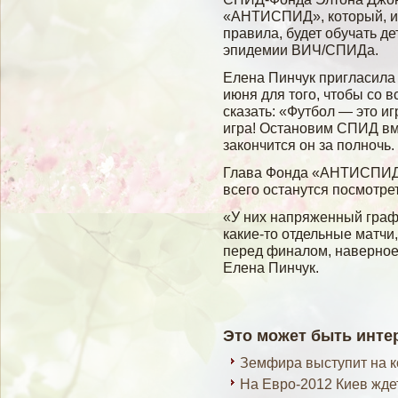
«АНТИСПИД», который, и
правила, будет обучать д
эпидемии ВИЧ/СПИДа.
Елена Пинчук пригласила
июня для того, чтобы со 
сказать: «Футбол — это и
игра! Остановим СПИД вме
закончится он за полночь.
Глава Фонда «АНТИСПИД»
всего останутся посмотре
«У них напряженный графи
какие-то отдельные матчи
перед финалом, наверное,
Елена Пинчук.
Это может быть инте
Земфира выступит на к
На Евро-2012 Киев жде