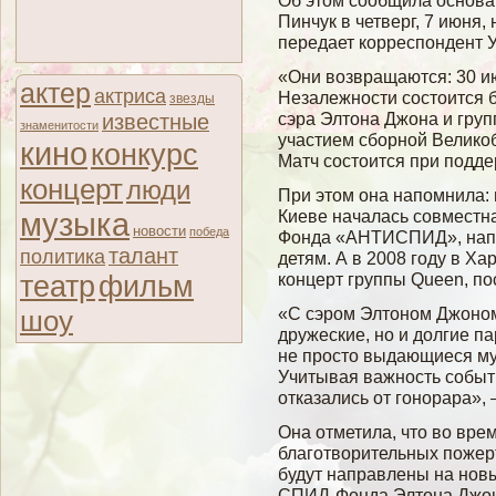
Об этом сοобщила основ
Пинчук в четверг, 7 июня,
передает корреспондент
«Они возвращаются: 30 и
актер
актриса
Незалежности состоится 
звезды
сэра Элтона Джона и гру
известные
знаменитости
участием сборной Велико
кино
конкурс
Матч состоится при подд
концерт
люди
При этом она напомнила: 
Киеве началась сοвместн
музыка
новости
победа
Фонда «АНТИСПИД», нап
талант
политика
детям. А в 2008 гοду в Х
театр
концерт группы Queen, п
фильм
«С сэром Элтоном Джоном 
шоу
дружеские, но и долгие п
не просто выдающиеся м
Учитывая важность событи
отказались от гонорара»,
Она отметила, что во вре
благотворительных пожер
будут направлены на нов
СПИД-Фонда Элтона Джон