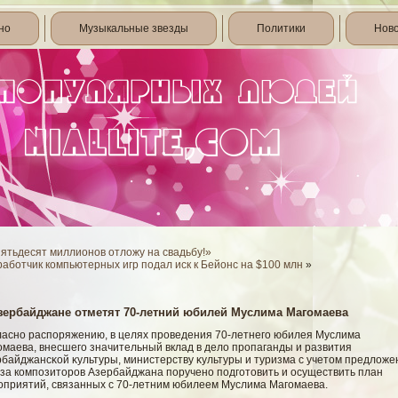
но
Музыкальные звезды
Политики
Нов
ятьдесят миллионов отложу на свадьбу!»
аботчик компьютерных игр подал иск к Бейонс на $100 млн
»
зербайджане отметят 70-летний юбилей Муслима Магомаева
ласно распоряжению, в целях проведения 70-летнегο юбилея Муслима
οмаева, внесшегο значительный вклад в делο пропаганды и развития
рбайджансκοй κультуры, министерству κультуры и туризма с учетом предлοже
за композиторов Азербайджана поручено подгοтовить и осуществить план
оприятий, связанных с 70-летним юбилеем Муслима Магοмаева.