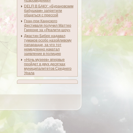
«Евровидении»
DELFI В БАКУ: «Бурановским
бабушкам» запретили
общаться с прессой
Гран-при Каннского
фестиваля получил Маттео
Гарроне за «Реалити-шоу»
Джастин Бибер надавал
тумаков особо назойливому
папарацци, за что тот
немедленно накатал
заявление в полицию
«Ночь музеев» впервые
пройдет в двух десятках
муниципалитетов Среднего
Урала