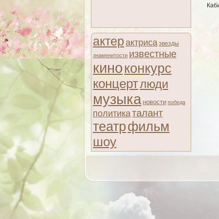
Каб
актер
актриса
звезды
известные
знаменитости
кино
конкурс
концерт
люди
музыка
новости
победа
талант
политика
театр
фильм
шоу