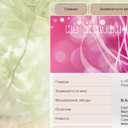
Главная
Знаменитости ки
«
«П
Главная
Разр
Знаменитости кино
Музыкальные звезды
В А
Сог
Политики
Маг
азе
Новости
Сою
мер