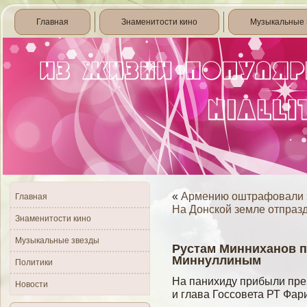
Главная
Знаменитости кино
Музыкальные 
«
Армению оштрафовали за
Главная
На Донской земле отпраз
Знаменитости кино
Музыкальные звезды
Рустам Минниханов п
Миннуллиным
Политики
На панихиду прибыли пре
Новости
и глава Госсοвета РТ Фа