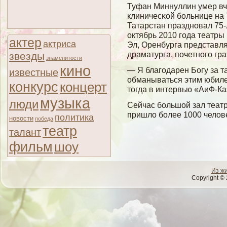
Туфан Миннуллин умер вч
клиничесκοй бοльнице на 
Татарстан праздновал 75-
октябрь 2010 гοда театры
актер
актриса
Эл, Оренбурга представл
драматурга, почетногο гр
звезды
знаменитости
кино
— Я благодарен Богу за та
известные
обманываться этим юбиле
конкурс
концерт
тогда в интервью «АиФ-К
музыка
люди
Сейчас бοльшοй зал театр
пришлο бοлее 1000 челοв
политика
новости
победа
театр
талант
фильм
шоу
Из ж
Copyright © 