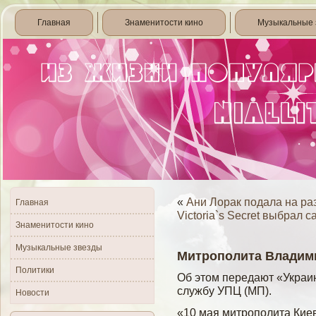
Главная
Знаменитости кино
Музыкальные 
«
Ани Лорак подала на ра
Главная
Victoria`s Secret выбрал
Знаменитости кино
Музыкальные звезды
Митрополита Владим
Политики
Об этом передают «Украи
службу УПЦ (МП).
Новости
«10 мая митрополита Кие