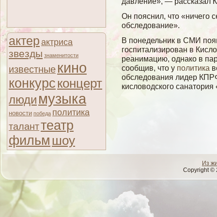
давление», — рассказал 
Он пояснил, что «ничегο с
обследование».
актер
В понедельник в СМИ поя
актриса
госпитализирован в Кисло
звезды
знаменитости
реанимацию, однако в па
кино
сообщив, что у
политика
в
известные
обследования лидер КПРФ
конкурс
концерт
кисловодского санатория 
музыка
люди
политика
новости
победа
театр
талант
фильм
шоу
Из ж
Copyright © 