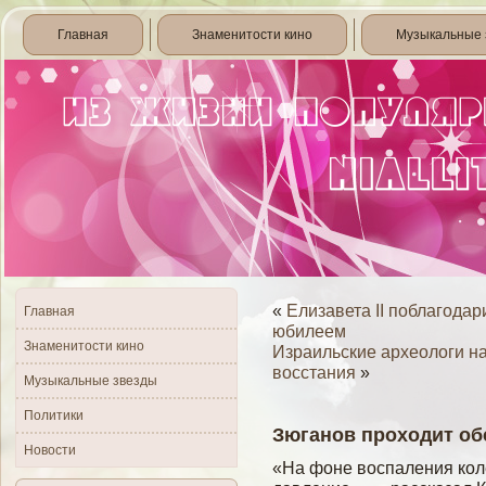
Главная
Знаменитости кино
Музыкальные 
«
Елизавета II поблагодар
Главная
юбилеем
Знаменитости кино
Израильские археологи н
восстания
»
Музыкальные звезды
Политики
Зюганов проходит об
Новости
«На фоне воспаления коле