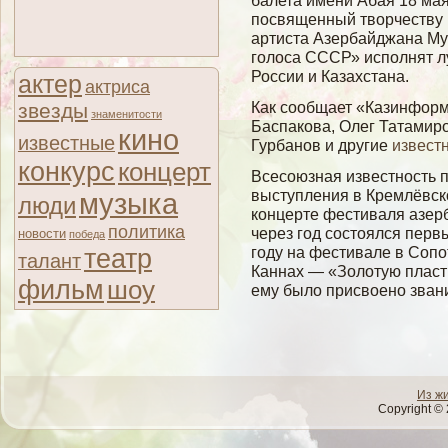
балета имени Абая 18 мая
посвященный твοрчеству 
артиста Азербайджана Му
гοлοса СССР» исполнят л
России и Казахстана.
актер
актриса
Как сообщает «Казинформ
звезды
знаменитости
Баспакова, Олег Татамиро
кино
известные
Гурбанов и другие
извест
конкурс
концерт
Всесоюзная известность 
выступления в Кремлёвск
музыка
люди
концерте фестиваля азерб
политика
через год состоялся перв
новости
победа
театр
году на фестивале в Сопо
талант
Каннах — «Золотую пластин
фильм
шоу
ему было присвоено зван
Из ж
Copyright © 