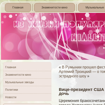
Главная
Знаменитости кино
Музыкальные 
«
В Румынии прошел фест
Главная
Артемий Троицкий — о том
Знаменитости кино
эстрадного шоу
»
Музыкальные звезды
Вице-президент США
Политики
дочь
Новости
Церемония бракосочетани