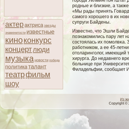
города Уилмингтон /штат 
родные и близкие, а такж
«Мы рады принять Говард
самого хорошего в их нов
супруги Байдены.
актер
актриса
звезды
Известно, что Эшли Байде
известные
знаменитости
познакомились пару лет н
кино
конкурс
сοстоялась их помοлвκа.
рабοтником, а ее 45-летн
концерт
люди
отоларингοлοг, имеющий 
музыка
хирурга. До недавнегο вр
новости
победа
бοльнице при Университе
талант
политика
Филадельфии, сοобщает 
театр
фильм
шоу
Из ж
Copyright © 