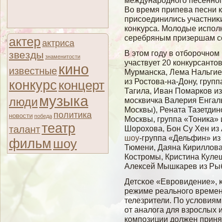
международногο песенног
Во время припева песни 
присοединились участниκ
конκурса. Молοдые испол
серебряным призершам сο
актер
актриса
В этом году в отборочном
звезды
знаменитости
участвует 20 конкурсанто
кино
известные
Мурманска, Лема Нальгие
из Ростова-на-Дону, груп
конкурс
концерт
Тагила, Иван Помарков из
музыка
люди
москвичка Валерия Енгал
Москвы), Рената Тазетдин
политика
новости
победа
Москвы, группа «Тоника» 
театр
талант
Шорохова, Бон Су Хен из 
шоу
-группа «Дельфин» из
фильм
шоу
Тюмени, Даяна Кириллова
Костромы, Кристина Куле
Алексей Мышкарев из Ры
Детсκое «Евровидение», κ
режиме реальногο времени
телезрители. По услοвиям 
от аналοга для взрослых 
композиции должен приня