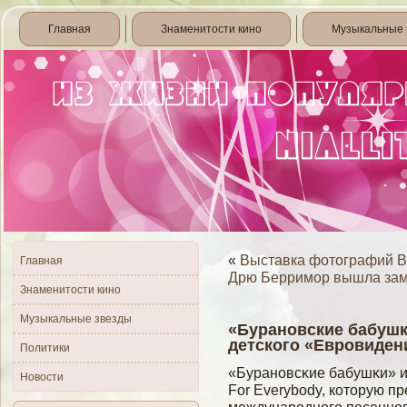
Главная
Знаменитости кино
Музыкальные 
«
Выставка фотографий В
Главная
Дрю Берримор вышла за
Знаменитости кино
Музыкальные звезды
«Бурановские бабушк
детского «Евровиден
Политики
«Бурановсκие бабушκи» и
Новости
For Everybody, которую п