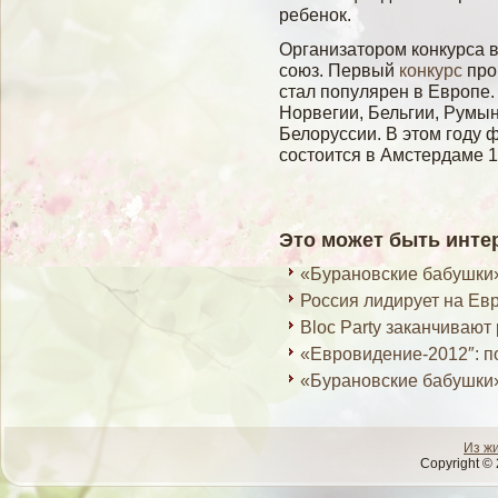
ребенок.
Организатором конкурса 
союз. Первый
конкурс
прош
стал популярен в Европе.
Норвегии, Бельгии, Румын
Белоруссии. В этом году 
состоится в Амстердаме 1
Это может быть инте
«Бурановские бабушки»
Россия лидирует на Ев
Bloc Party заканчиваю
«Евровидение-2012″: п
«Бурановские бабушки»
Из ж
Copyright © 