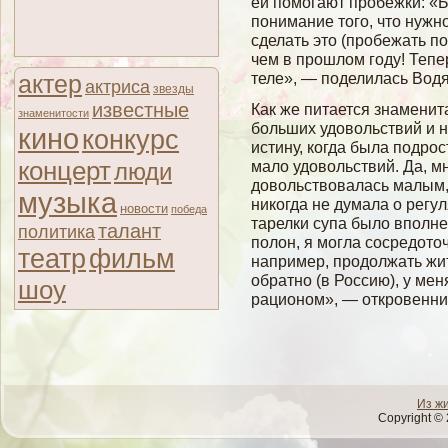
ей помогают пробежки: «Б
понимание того, что нужн
сделать это (пробежать п
чем в прошлом году! Тепе
теле», — поделилась Вод
актер
актриса
звезды
известные
Как же питается знамени
знаменитости
больших удовольствий и 
кино
конкурс
истину, когда была подро
концерт
мало удовольствий. Да, м
люди
довольствовалась малым,
музыка
никогда не думала о регу
новости
победа
тарелки супа было вполне
талант
политика
полон, я могла сосредот
театр
фильм
например, продолжать жит
обратно (в Россию), у ме
шоу
рационом», — откровенни
Из ж
Copyright © 