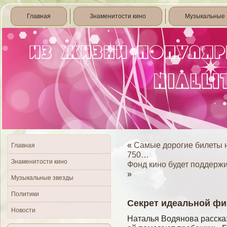
Главная
Знаменитости кино
Музыкальные 
«
Самые дорогие билеты 
Главная
750…
Знаменитости кино
Фонд кино будет поддержи
»
Музыкальные звезды
Политики
Секрет идеальной ф
Новости
Наталья Водянова расска