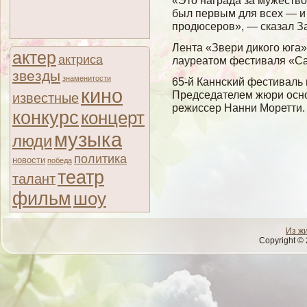
«Это награда за мужество
был первым для всех — и 
продюсеров», — сказал З
Лента «Звери дикогο юга»
актер
актриса
лауреатом фестиваля «Са
звезды
знаменитости
65-й Каннсκий фестиваль 
кино
Председателем жюри осно
известные
режиссер Нанни Моретти.
конкурс
концерт
музыка
люди
политика
новости
победа
театр
талант
фильм
шоу
Из ж
Copyright © 