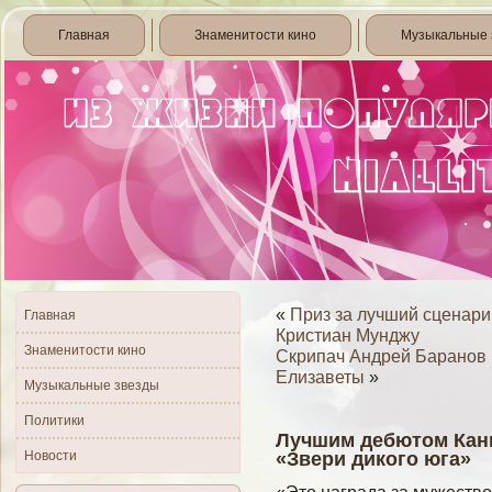
Главная
Знаменитости кино
Музыкальные 
«
Приз за лучший сценари
Главная
Кристиан Мунджу
Знаменитости кино
Скрипач Андрей Баранов 
Елизаветы
»
Музыкальные звезды
Политики
Лучшим дебютом Кан
Новости
«Звери дикого юга»