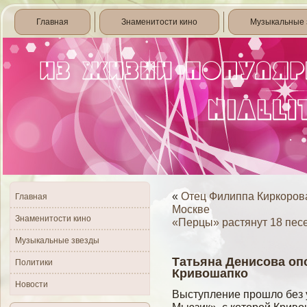
Главная
Знаменитости кино
Музыкальные 
«
Отец Филиппа Киркорова
Главная
Москве
Знаменитости кино
«Перцы» растянут 18 песе
Музыкальные звезды
Татьяна Денисова оп
Политики
Кривошапко
Новости
Выступление прошло без 