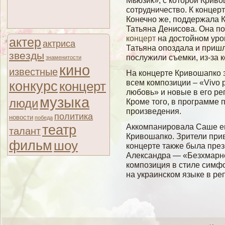
Мьюзик», с которой Крив
сотрудничество. К концер
Конечно же, поддержала 
Татьяна Денисова. Она п
концерт
на достойном уро
актер
актриса
Татьяна опоздала и пришл
звезды
послужили съемки, из-за 
знаменитости
кино
известные
На концерте Кривошапко
всем композиции – «Vivo p
конкурс
концерт
любовь» и новые в его реп
музыка
люди
Кроме того, в программе 
произведения.
политика
новости
победа
театр
Аккомпанировала Саше е
талант
Кривошапко. Зрители при
фильм
шоу
концерте также была пре
Александра — «Безхмарн
композиция в стиле симфо
на украинском языке в ре