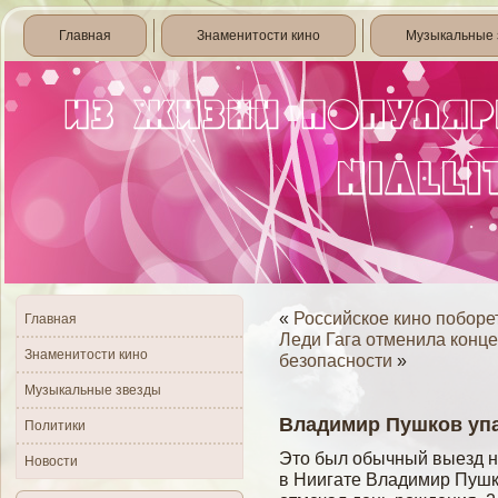
Главная
Знаменитости кино
Музыкальные 
«
Российское кино поборе
Главная
Леди Гага отменила конц
Знаменитости кино
безопасности
»
Музыкальные звезды
Владимир Пушков упа
Политики
Это был обычный выезд н
Новости
в Ниигате Владимир Пушк