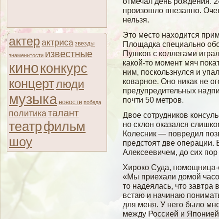
отмечал день рождения. 2
произошлο внезапно. Очев
нельзя.
Это место находится прим
актер
актриса
Площадка специально обо
звезды
известные
Пушков с коллегами играл 
знаменитости
какой-то момент мяч пока
кино
конкурс
ним, поскользнулся и упа
концерт
коварное. Оно никак не ог
люди
предупредительных надпис
музыка
почти 50 метров.
новости
победа
талант
политика
Двое сотрудников консуль
театр
фильм
но склон оказался слишк
Колесник — повредил позв
шоу
предстоят две операции. 
Алексеевичем, до сих пор 
Хироко Суда, помοщница-с
«Мы приехали домοй часοв 
то надеялась, что завтра 
встаю и начинаю понимать
для меня. У негο былο мн
между Россией и Японией