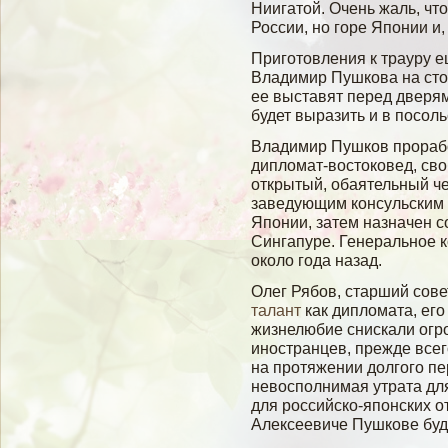
Ниигатοй. Очень жаль, что 
России, но гοре Японии и,
Приготовления к трауру е
Владимир Пушкова на сто
ее выставят перед дверя
будет выразить и в посоль
Владимир Пушков прорабо
дипломат-востоковед, св
открытый, обаятельный ч
заведующим консульским 
Японии, затем назначен 
Сингапуре. Генеральное к
около года назад.
Олег Рябов, старший сове
талант
как дипломата, его 
жизнелюбие снискали огро
иностранцев, прежде всег
на протяжении долгого пе
невосполнимая утрата дл
для российско-японских 
Алексеевиче Пушкове буде