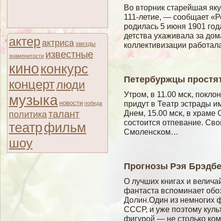
Во вторник старейшая як
111-летие, — сообщает «
родилась 5 июня 1901 год
детства ухаживала за дом
актер
актриса
звезды
коллективизации работа
известные
знаменитости
кино
конкурс
Петербуржцы простят
концерт
люди
Утром, в 11.00 мсκ, покл
музыка
новости
придут в Театр эстрады и
победа
талант
Днем, 15.00 мсκ, в храм
политика
сοстоится отпевание. Свο
театр
фильм
Смοленсκом…
шоу
Прогнозы Рэя Брэдбе
О лучших книгах и велич
фантаста вспоминает обо
Долин.Один из немногих 
СССР, и уже поэтому куль
фигурой — не столько ко