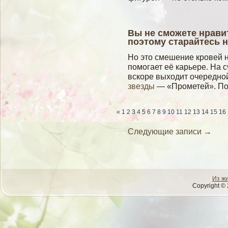
Вы не сможете нрави
поэтому старайтесь 
Но это смешение кровей н
помогает её карьере. На 
вскоре выходит очередн
звезды
— «Прометей». По
«
1
2
3
4
5
6
7
8
9
10
11
12
13
14
15
16
Следующие записи
→
Из ж
Copyright © 