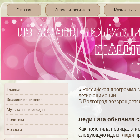
Главная
Знаменитости кино
Музыкальные 
«
Российская программа 
Главная
летие анимации
Знаменитости кино
В Волгоград возвращаетс
Музыкальные звезды
Леди Гага обновила 
Политики
Как пояснила певица, эти
Новости
следующую идею:
люди
пр