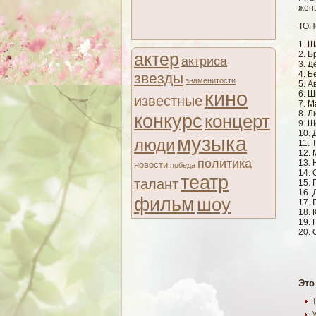
жен
ТОП
1. Ш
2. Б
актер
актриса
3. Д
4. Б
звезды
знаменитости
5. А
кино
6. Ш
известные
7. 
8. Л
конкурс
концерт
9. Ш
10. 
музыка
люди
11. 
12.
политика
13. 
новости
победа
14. 
театр
талант
15. 
16. 
фильм
шоу
17. 
18. 
19. 
20. 
Это