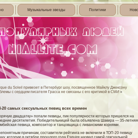
но
Музыкальные звезды
Политики
Нов
rque du Soleil привезет в Петербург шоу, посвященное Майклу Джексону
лемы с сердцем писателя Грасса не связаны с его критикой в СМИ
»
-20 самых сексуальных певиц всех времен
горячую двадцатку» попали певицы, пик популярности которых пришелся на
ледние десятилетия. Победительницей была объявлена Шакира — 35-летняя
умбийская певица, композитор и танцовщица с ливанскими корнями.
непонятным причинам, сοставители рейтинга не включили в ТОП-20 певицу
ну, которую в октябре прошлοгο гοда Esquire назвал самοй сексуальнοй