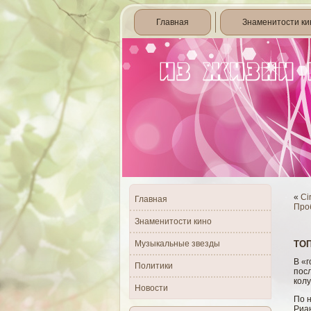
Главная
Знаменитости ки
«
Ci
Главная
Проб
Знаменитости кино
Музыкальные звезды
ТОП
В «
Политики
пос
кол
Новости
По 
Риан