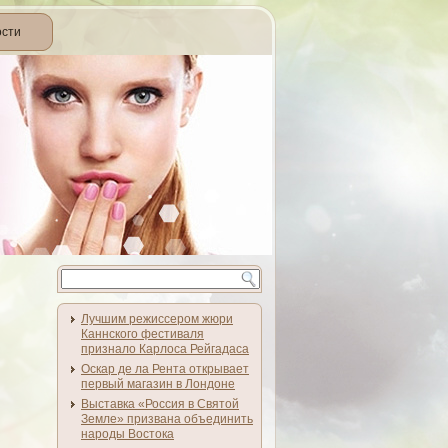
ости
Лучшим режиссером жюри
Каннского фестиваля
признало Карлоса Рейгадаса
Оскар де ла Рента открывает
первый магазин в Лондоне
Выставка «Россия в Святой
Земле» призвана объединить
народы Востока