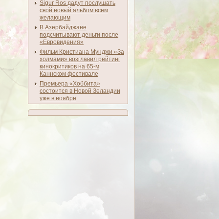
Sigur Ros дадут послушать
свой новый альбом всем
желающим
В Азербайджане
подсчитывают деньги после
«Евровидения»
Фильм Кристиана Мунджи «За
холмами» возглавил рейтинг
кинокритиков на 65-м
Каннском фестивале
Премьера «Хоббита»
состоится в Новой Зеландии
уже в ноябре