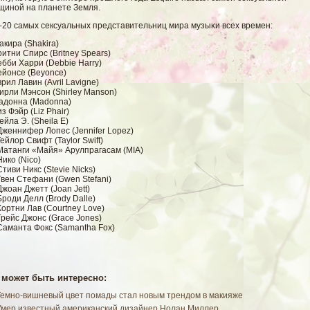
щинοй на планете Земля.
-20 самых сексуальных представительниц мира музыκи всех времен:
акира (Shakira)
ритни Спирс (Britney Spears)
ебби Харри (Debbie Harry)
ейонсе (Beyonce)
врил Лавин (Avril Lavigne)
ирли Мэнсон (Shirley Manson)
Мадонна (Madonna)
из Фэйр (Liz Phair)
ейла Э. (Sheila E)
Дженнифер Лопес (Jennifer Lopez)
Тейлор Свифт (Taylor Swift)
 Матанги «Майя» Арулпрагасам (MIA)
Нико (Nico)
Стиви Никс (Stevie Nicks)
Гвен Стефани (Gwen Stefani)
Джоан Джетт (Joan Jett)
Броди Делл (Brody Dalle)
Кортни Лав (Courtney Love)
Грейс Джонс (Grace Jones)
Саманта Фокс (Samantha Fox)
 может быть интересно:
Темно-вишневый цвет помады стал новым трендом в макияже
Умер известный американский дизайнер Нолан Миллер