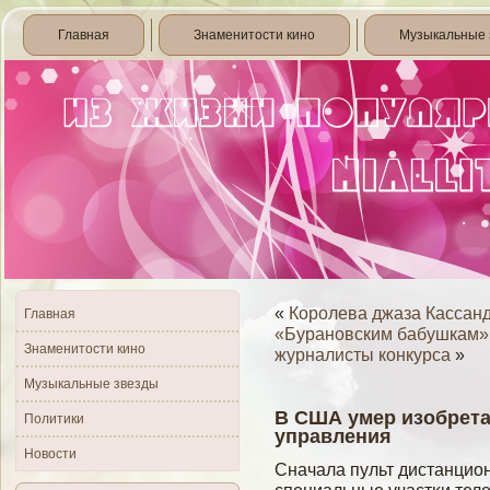
Главная
Знаменитости кино
Музыкальные 
«
Королева джаза Кассанд
Главная
«Бурановским бабушкам»
Знаменитости кино
журналисты конкурса
»
Музыкальные звезды
В США умер изобрета
Политики
управления
Новости
Сначала пульт дистанцио