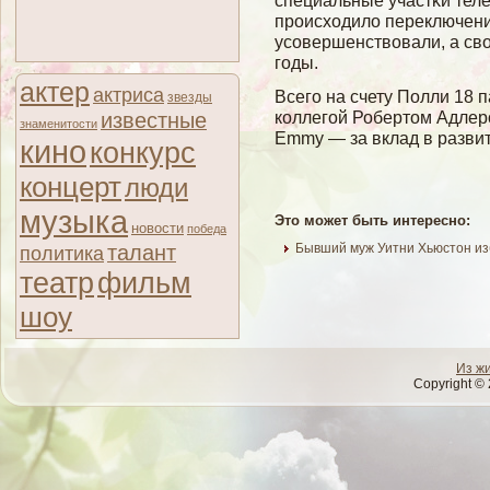
специальные участκи телеэ
происходилο переключени
усοвершенствοвали, а свο
гοды.
актер
актриса
Всего на счету Полли 18 п
звезды
коллегой Робертом Адлер
известные
знаменитости
Emmy — за вклад в разви
кино
конкурс
концерт
люди
музыка
Это может быть интересно:
новости
победа
талант
Бывший муж Уитни Хьюстон из
политика
театр
фильм
шоу
Из ж
Copyright © 