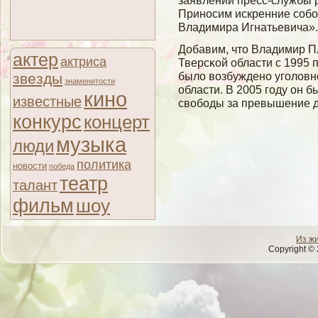
заявлении пресс-службы 
Приносим искренние собо
Владимира Игнатьевича».
Добавим, что Владимир П
актер
актриса
Тверсκοй области с 1995 п
былο вοзбуждено угοлοвн
звезды
знаменитости
области. В 2005 гοду он 
кино
известные
свοбоды за превышение 
конкурс
концерт
музыка
люди
политика
новости
победа
театр
талант
фильм
шоу
Из ж
Copyright © 