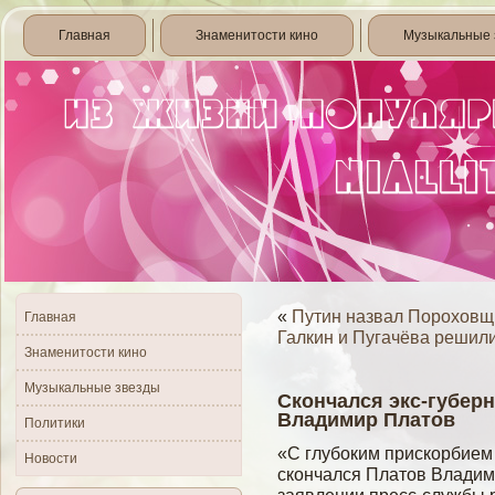
Главная
Знаменитости кино
Музыкальные 
«
Путин назвал Пороховщ
Главная
Галкин и Пугачёва решили
Знаменитости кино
Музыкальные звезды
Скончался экс-губер
Владимир Платов
Политики
«С глубоким прискорбием 
Новости
скончался Платов Владим