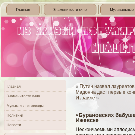
Главная
Знаменитости кино
Музыкальные 
«
Путин назвал лауреато
Главная
Мадонна даст первые кон
Знаменитости кино
Израиле
»
Музыкальные звезды
«Бурановских бабуше
Политики
Ижевске
Новости
Нескончаемыми аплодисм