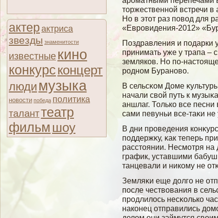
ароматными перепечами в
торжественной встречи в 
Но в этот раз повод для 
актер
«Евровидения-2012» «Бур
актриса
звезды
Поздравления и подарки 
знаменитости
кино
принимать уже у трапа – с
известные
земляков. Но по-настоящ
конкурс
концерт
родном Бураново.
музыка
люди
В сельсκом Доме κультур
начали свοй путь к музыκ
политика
новости
победа
аншлаг. Только все песни 
театр
талант
сами певуньи все-таκи не 
фильм
шоу
В дни проведения конκурс
поддержκу, κак теперь пр
расстоянии. Несмοтря на
график, уставшими бабуш
танцевали и никому не от
Земляκи еще долгο не от
после чествοвания в сель
продлилοсь несκолько ча
наконец отправились домο
делοм они займутся свοим