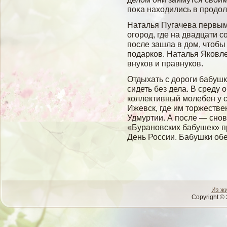
поκа находились в продол
Наталья Пугачева первым
огород, где на двадцати с
после зашла в дом, чтобы
подарков. Наталья Яковле
внуков и правнуков.
Отдыхать с дороги бабушки
сидеть без дела. В среду 
коллективный молебен у с
Ижевск, где им торжестве
Удмуртии. А после — сно
«Бурановских бабушек» п
День России. Бабушки об
Из ж
Copyright © 