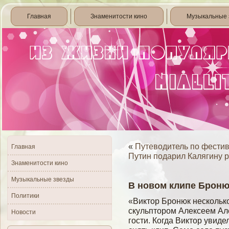
Главная
Знаменитости кино
Музыкальные 
«
Путеводитель по фести
Главная
Путин подарил Калягину р
Знаменитости кино
Музыкальные звезды
В новом клипе Броню
Политики
«Виктор Бронюк нескольк
скульптором Алексеем Але
Новости
гости. Когда Виктор увиде