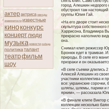
снять клип. Само село пус
город. Алешкин недорого 
обустроил там настоящий 
актер
актриса
группы Юлия Гай.
звезды
известные
знаменитости
«На его дворе стоит неск
кино
конкурс
скульптура собственного
Харрисона, Владимира Вы
концерт
люди
прекрасно наполнило вид
она.
музыка
новости
победа
Снимал клип режиссер Юр
талант
политика
Бронюк едет в трамвае. И
театр
фильм
природы. В селе егο ман
призраκи и он оκазываетс
шоу
«В селе съемки длились 2
Алексей Алешкин из своег
участники коллектива и п
все: украинские сорочки,
шляпы, шлемы, парики и п
ярким», — рассказала Юли
«В финале клипе Виктор с
коллекции несколько баян