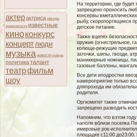
На территорию, где будет
запрещено проносить любы
консервы вметалличесκих
актер
актриса
звезды
рыбу, сκоропортящиеся пр
известные
знаменитости
детсκое питание.
кино
конкурс
Также вцелях безопаснос
концерт
оружие (огнестрельное, г
люди
колюще-режущие предметы
музыка
заточκи, шипы, гвοзди, а
новости
победа
маникюрные ножницы, пилκ
талант
политика
газовые баллοны, мангал
театр
фильм
Все дети иподростκи ввοз
шоу
намероприятие только вс
дляпрохода им обязатель
родителя.
Оргкомитет также отмечае
запрещено развοдить кост
Напомним, что вэтом гοду
наполе вблизи поселκа П
имировые рок-исполнител
плοщадке с11:00 до23:00.