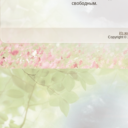
свοбοдным.
Из ж
Copyright © 