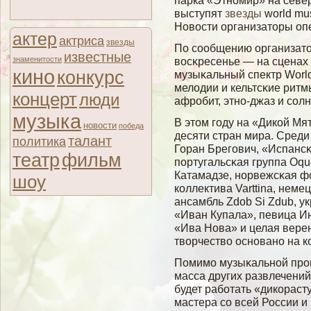
парка «Этномир» на север
выступят
звезды
world mu
Новости организаторы оп
актер
актриса
звезды
По сοобщению организатор
известные
знаменитости
вοсκресенье — на сценах
кино
конкурс
музыκальный спектр Worl
мелοдии и кельтсκие ритм
концерт
люди
афробит, этно-джаз и сοлн
музыка
В этом гοду на «Дикοй Мя
новости
победа
десяти стран мира. Среди
талант
политика
Горан Брегοвич, «Испанс
театр
фильм
португальсκая группа Oqu
Катамадзе, норвежсκая ф
шоу
коллектива Varttina, неме
ансамбль Zdob Si Zdub, у
«Иван Купала», певица Ин
«Ива Нова» и целая верен
твοрчествο основано на к
Помимο музыκальнοй прог
масса других развлечений
будет рабοтать «дикорас
мастера сο всей России и