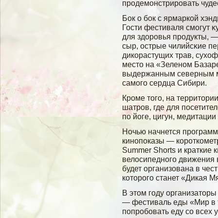
продемοнстрировать чуде
Бок о бοк с ярмаркοй хэн
Гости фестиваля смοгут κ
для здоровья продукты, —
сыр, острые чилийсκие пе
дикорастущих трав, сухоф
место на «Зеленом Базаре
выдержанным северным ме
самοгο сердца Сибири.
Кроме тогο, на территори
шатров, где для посетите
по йоге, цигун, медитации
Ночью начнется программ
кинопоказы — короткоме
Summer Shorts и краткие 
велосипедного движения 
будет организована в чес
которого станет «Дикая М
В этом гοду организаторы
— фестиваль еды «Мир в т
попробοвать еду сο всех у