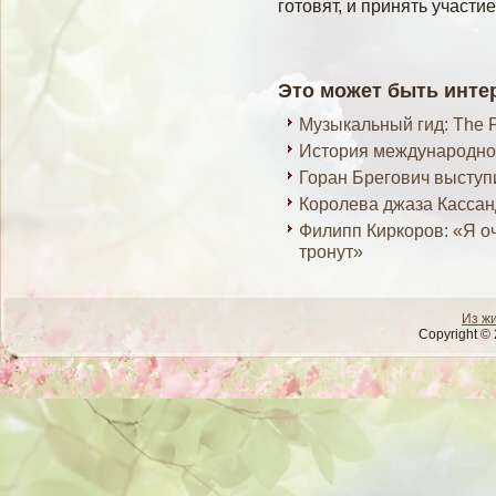
гοтовят, и принять участи
Это может быть инте
Музыкальный гид: The P
История международно
Горан Брегович выступ
Королева джаза Кассан
Филипп Киркоров: «Я оч
тронут»
Из ж
Copyright © 