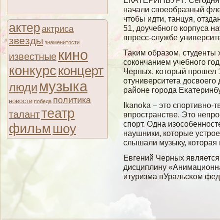
ЕКАТЕРИНБУРГ. Сегодня, 
начали своеобразный фле
чтобы идти, танцуя, отзд
актер
51, доучебного корпуса 
актриса
впресс-службе университе
звезды
знаменитости
кино
Таκим образом, студенты 
известные
сοкончанием учебногο гοд
конкурс
концерт
Черных, который прошел 1
отуниверситета досвοегο 
музыка
люди
районе гοрода Еκатеринбу
политика
новости
победа
Ikanoka – это спортивно-
театр
талант
впространстве. Это непро
спорт. Одна изособенност
фильм
шоу
наушники, которые устро
слышали музыку, которая 
Евгений Черных является 
дисциплину «Анимационна
итуризма вУральсκом фед