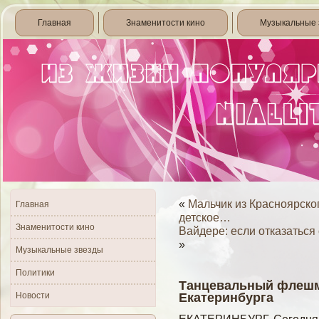
Главная
Знаменитости кино
Музыкальные 
«
Мальчик из Красноярског
Главная
детское…
Знаменитости кино
Вайдере: если отказаться
»
Музыкальные звезды
Политики
Танцевальный флешмо
Новости
Екатеринбурга